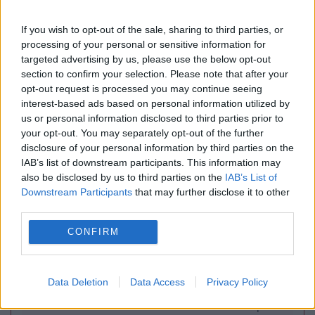
EVENIMENTUL ISTORIC
If you wish to opt-out of the sale, sharing to third parties, or
processing of your personal or sensitive information for
Cum a ajuns armata română să ocupe
targeted advertising by us, please use the below opt-out
section to confirm your selection. Please note that after your
Budapesta în 1919. Detalii istorice
opt-out request is processed you may continue seeing
surprinzătoare
interest-based ads based on personal information utilized by
us or personal information disclosed to third parties prior to
your opt-out. You may separately opt-out of the further
disclosure of your personal information by third parties on the
IAB’s list of downstream participants. This information may
also be disclosed by us to third parties on the
IAB’s List of
Downstream Participants
that may further disclose it to other
third parties.
CONFIRM
POLITICA
Data Deletion
Data Access
Privacy Policy
PSD cere activarea mecanismului european