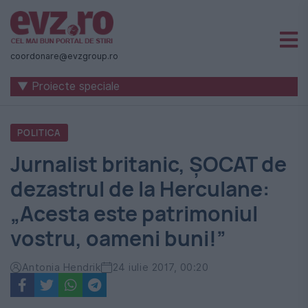
Știri
naționale
coordonare@evzgroup.ro
și
▼ Proiecte speciale
internaționale
|
POLITICA
România
Jurnalist britanic, ŞOCAT de
-
dezastrul de la Herculane:
Evenimentul
„Acesta este patrimoniul
Zilei
vostru, oameni buni!”
Antonia Hendrik
24 iulie 2017, 00:20