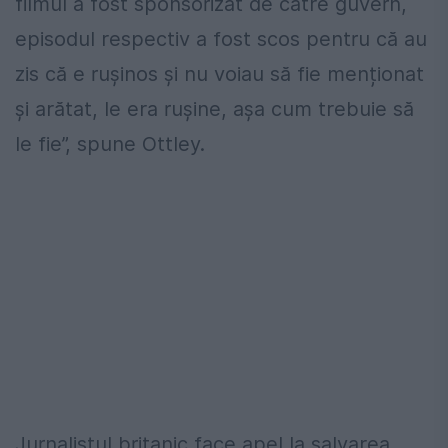
filmul a fost sponsorizat de către guvern,
episodul respectiv a fost scos pentru că au
zis că e rușinos și nu voiau să fie menționat
și arătat, le era rușine, așa cum trebuie să
le fie”, spune Ottley.
Jurnalistul britanic face apel la salvarea