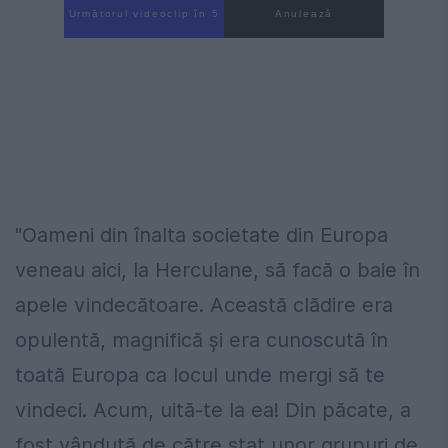
Următorul videoclip în 4
Anulează
"Oameni din înalta societate din Europa
veneau aici, la Herculane, să facă o baie în
apele vindecătoare. Această clădire era
opulentă, magnifică și era cunoscută în
toată Europa ca locul unde mergi să te
vindeci. Acum, uită-te la ea! Din păcate, a
fost vândută de către stat unor grupuri de