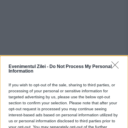
Stiri calde
Evenimentul Zilei -
Do Not Process My Personal
Information
If you wish to opt-out of the sale, sharing to third parties, or
17:07
-
Bucureștiul trece de la caniculă la vijelii.
processing of your personal or sensitive information for
Cum va fi vremea în weekend
targeted advertising by us, please use the below opt-out
section to confirm your selection. Please note that after your
17:00
-
Furtună la CFR Cluj după umilința cu Tromso.
opt-out request is processed you may continue seeing
Nelu Varga dă afară antrenorul și pregătește
interest-based ads based on personal information utilized by
intrarea în insolvență
us or personal information disclosed to third parties prior to
your opt-out. You may separately opt-out of the further