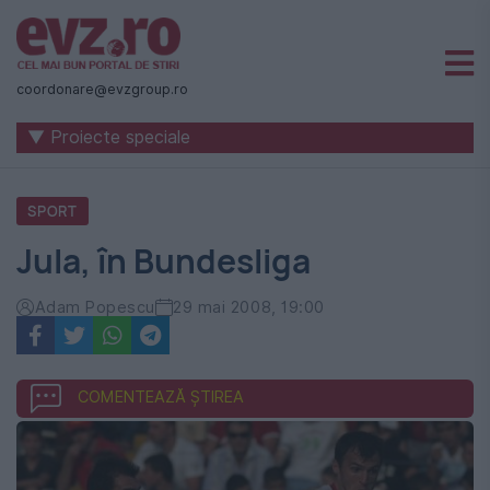
Știri
naționale
coordonare@evzgroup.ro
și
▼ Proiecte speciale
internaționale
|
SPORT
România
Jula, în Bundesliga
-
Evenimentul
Adam Popescu
29 mai 2008, 19:00
Zilei
COMENTEAZĂ ȘTIREA