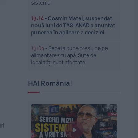
sistemul
19:14
-
Cosmin Matei, suspendat
nouă luni de TAS. ANAD a anunțat
punerea în aplicare a deciziei
19:04
-
Seceta pune presiune pe
alimentarea cu apă. Sute de
localități sunt afectate
HAI România!
ri
e