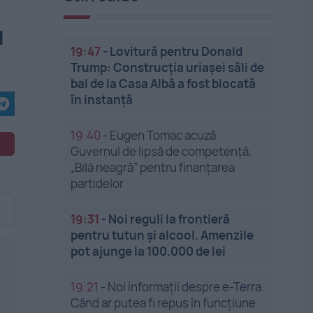
u
19:47
-
Lovitură pentru Donald
Trump: Construcția uriașei săli de
bal de la Casa Albă a fost blocată
în instanță
19:40
-
Eugen Tomac acuză
Guvernul de lipsă de competență.
„Bilă neagră” pentru finanțarea
partidelor
19:31
-
Noi reguli la frontieră
pentru tutun și alcool. Amenzile
pot ajunge la 100.000 de lei
19:21
-
Noi informații despre e-Terra.
Când ar putea fi repus în funcțiune