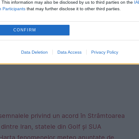
. This information may also be disclosed by us to third parties on the
IA
ul Universităţii spre performanţă”, adaugă Fel
Participants
that may further disclose it to other third parties.
CONFIRM
Data Deletion
Data Access
Privacy Policy
 semnalele privind un acord în Strâmtoarea
dintre Iran, statele din Golf și SUA
alta. Harta fenomenelor meteo anunțate de