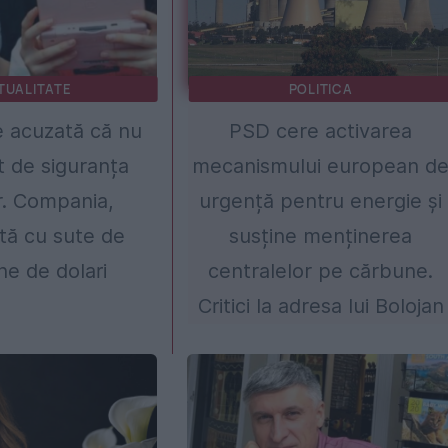
TUALITATE
POLITICA
 acuzată că nu
PSD cere activarea
t de siguranța
mecanismului european d
or. Compania,
urgență pentru energie și
ă cu sute de
susține menținerea
ne de dolari
centralelor pe cărbune.
Critici la adresa lui Bolojan