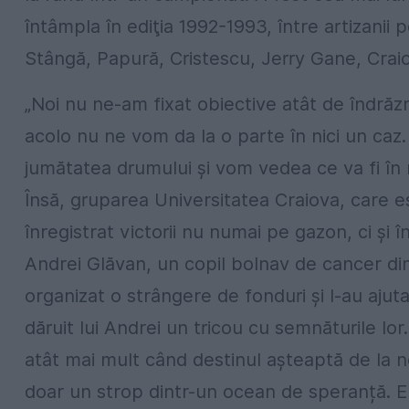
întâmpla în ediţia 1992-1993, între artizani
Stângă, Papură, Cristescu, Jerry Gane, Crai
„Noi nu ne-am fixat obiective atât de îndr
acolo nu ne vom da la o parte în nici un caz
jumătatea drumului și vom vedea ce va fi în 
Însă, gruparea Universitatea Craiova, care e
înregistrat victorii nu numai pe gazon, ci și în 
Andrei Glăvan, un copil bolnav de cancer din 
organizat o strângere de fonduri şi l-au ajuta
dăruit lui Andrei un tricou cu semnăturile lor
atât mai mult când destinul așteaptă de la no
doar un strop dintr-un ocean de speranță. E