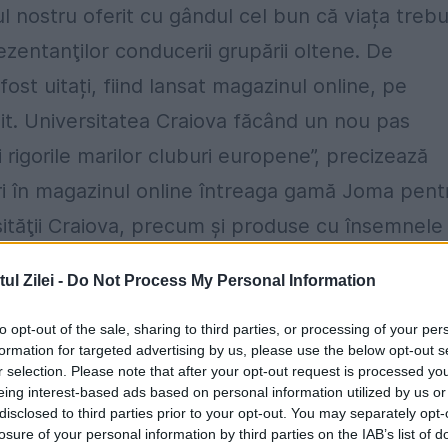
 nostru oferit cu gândul cel bun că viața trebu
ezentanţilor conducerii grupării oltene. De
fost uitați, fiind lansat magazinul online, pe
şit. Universitatea Craiova făcând un nou pas
 rigorile marilor cluburi europene”, precizează
eri în magazinul online întreaga gamă Joma pent
rsităţii Craiova, precum şi produse cu însemnele
stru, fularul Renaşterii sau globurile pentru pom
l Zilei -
Do Not Process My Personal Information
azinul online al Universitatii Craiova. Cum era 
ții Craiova a obținut „victorii”, numărul fanilor 
to opt-out of the sale, sharing to third parties, or processing of your per
formation for targeted advertising by us, please use the below opt-out s
tfel, în turul acestui campionat, Universitatea
r selection. Please note that after your opt-out request is processed y
eing interest-based ads based on personal information utilized by us or
iurile din Liga I. “Din ce în ce mai mulţi suporte
disclosed to third parties prior to your opt-out. You may separately opt-
erea fotbalului din Bănie. Am trăit și vom trăi în
losure of your personal information by third parties on the IAB’s list of