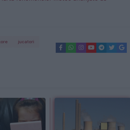
gore
jucatori