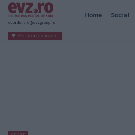
Știri
Home
Social
naționale
coordonare@evzgroup.ro
și
▼ Proiecte speciale
internaționale
|
România
-
Evenimentul
Zilei