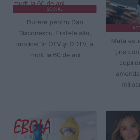
SOCIAL
Durere pentru Dan
AC
Diaconescu. Fratele său,
Meta este
implicat în OTV și DDTV, a
ține con
murit la 60 de ani
copiil
amendat
milioa