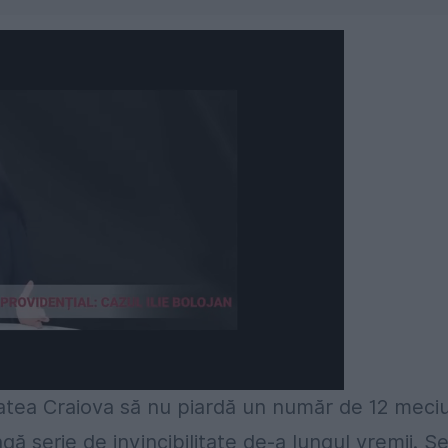
atea Craiova să nu piardă un număr de 12 meciu
gă serie de invincibilitate de-a lungul vremii. S