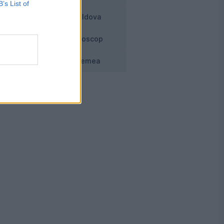
B’s List of
ix
Moldova
Horoscop
Vremea