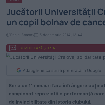
SPORT
Jucătorii Universității C
un copil bolnav de canc
Daniel Spasov
15 decembrie 2014, 13:44
COMENTEAZĂ ȘTIREA
Adaugă-ne ca sursă preferată în Google
Seria de 11 meciuri fără înfrângere obținu
campionat reprezintă o performanţă care s
de invincibilitate din istoria clubului.