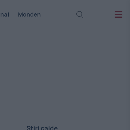
onal
Monden
Stiri calde