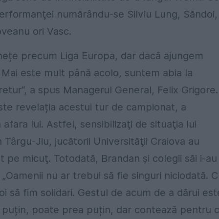
i performanţei numărându-se Silviu Lung, Săndoi,
oveanu ori Vasc.
ăznețe precum Liga Europa, dar dacă ajungem
. Mai este mult până acolo, suntem abia la
retur“, a spus Managerul General, Felix Grigore.
ste revelația acestui tur de campionat, a
afara lui. Astfel, sensibilizaţi de situaţia lui
Târgu-Jiu, jucătorii Universităţii Craiova au
t pe micuţ. Totodată, Brandan şi colegii săi i-au
. „Oamenii nu ar trebui să fie singuri niciodată. 
i să fim solidari. Gestul de acum de a dărui est
 puțin, poate prea puțin, dar contează pentru 