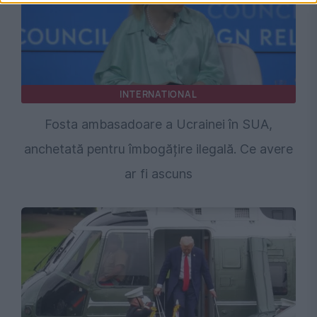
INTERNATIONAL
Fosta ambasadoare a Ucrainei în SUA,
anchetată pentru îmbogățire ilegală. Ce avere
ar fi ascuns