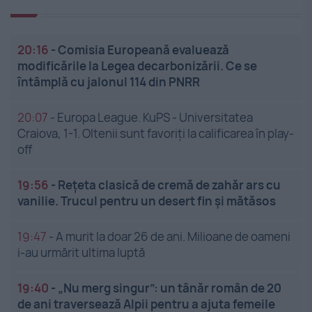
20:16
-
Comisia Europeană evaluează
modificările la Legea decarbonizării. Ce se
întâmplă cu jalonul 114 din PNRR
20:07
-
Europa League. KuPS - Universitatea
Craiova, 1-1. Oltenii sunt favoriți la calificarea în play-
off
19:56
-
Rețeta clasică de cremă de zahăr ars cu
vanilie. Trucul pentru un desert fin și mătăsos
19:47
-
A murit la doar 26 de ani. Milioane de oameni
i-au urmărit ultima luptă
19:40
-
„Nu merg singur”: un tânăr român de 20
de ani traversează Alpii pentru a ajuta femeile