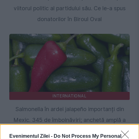
viitorul politic al partidului său. Ce le-a spus
donatorilor în Biroul Oval
INTERNATIONAL
Salmonella în ardei jalapeño importanți din
Mexic. 345 de îmbolnăviri; anchetă amplă a
autorităților
Evenimentul Zilei -
Do Not Process My Personal