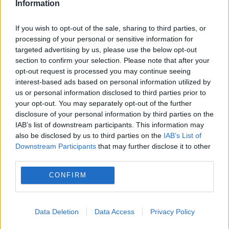
Information
If you wish to opt-out of the sale, sharing to third parties, or
processing of your personal or sensitive information for
targeted advertising by us, please use the below opt-out
section to confirm your selection. Please note that after your
opt-out request is processed you may continue seeing
interest-based ads based on personal information utilized by
us or personal information disclosed to third parties prior to
your opt-out. You may separately opt-out of the further
POLITICA
disclosure of your personal information by third parties on the
IAB’s list of downstream participants. This information may
Sorin Grindeanu: Parlamentul a evitat
also be disclosed by us to third parties on the
IAB’s List of
Downstream Participants
that may further disclose it to other
pierderea a 5,8 miliarde de euro din PNRR și a
third parties.
deblocat 16,7 miliarde din SAFE
CONFIRM
Data Deletion
Data Access
Privacy Policy