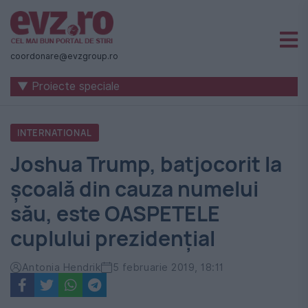
Știri
naționale
coordonare@evzgroup.ro
și
▼ Proiecte speciale
internaționale
|
INTERNATIONAL
România
Joshua Trump, batjocorit la
-
școală din cauza numelui
Evenimentul
său, este OASPETELE
Zilei
cuplului prezidenţial
Antonia Hendrik
5 februarie 2019, 18:11