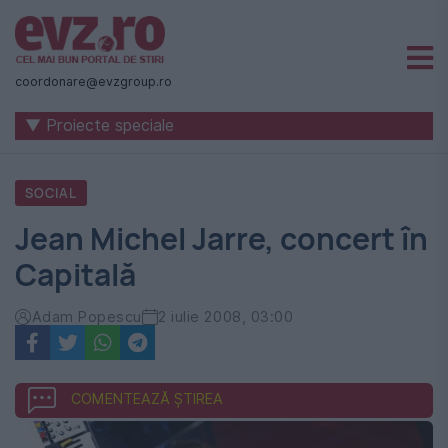
Știri
naționale
coordonare@evzgroup.ro
și
▼ Proiecte speciale
internaționale
|
SOCIAL
România
Jean Michel Jarre, concert în
-
Capitală
Evenimentul
Zilei
Adam Popescu
2 iulie 2008, 03:00
COMENTEAZĂ ȘTIREA