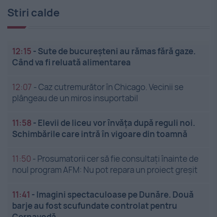
Stiri calde
12:15
-
Sute de bucureșteni au rămas fără gaze.
Când va fi reluată alimentarea
12:07
-
Caz cutremurător în Chicago. Vecinii se
plângeau de un miros insuportabil
11:58
-
Elevii de liceu vor învăța după reguli noi.
Schimbările care intră în vigoare din toamnă
11:50
-
Prosumatorii cer să fie consultați înainte de
noul program AFM: Nu pot repara un proiect greșit
11:41
-
Imagini spectaculoase pe Dunăre. Două
barje au fost scufundate controlat pentru
Cernavodă