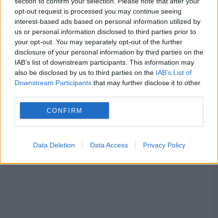
section to confirm your selection. Please note that after your
opt-out request is processed you may continue seeing
interest-based ads based on personal information utilized by
us or personal information disclosed to third parties prior to
Recomandările noastre
your opt-out. You may separately opt-out of the further
disclosure of your personal information by third parties on the
IAB’s list of downstream participants. This information may
also be disclosed by us to third parties on the
IAB’s List of
Downstream Participants
that may further disclose it to other
third parties.
CONFIRM
Data Deletion
Data Access
Privacy Policy