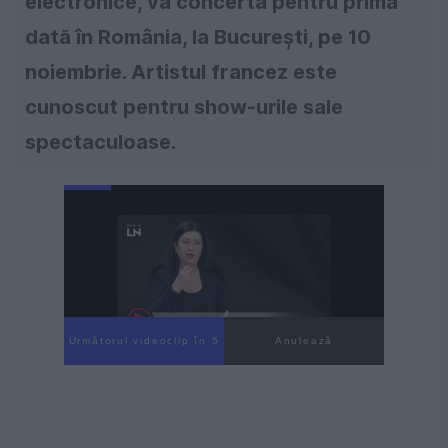
electronice, va concerta pentru prima
dată în România, la Bucureşti, pe 10
noiembrie. Artistul francez este
cunoscut pentru show-urile sale
spectaculoase.
Următorul videoclip în 4
Anulează