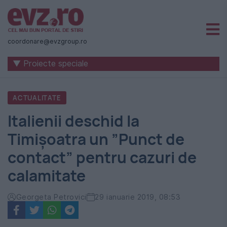
Știri
naționale
coordonare@evzgroup.ro
și
▼ Proiecte speciale
internaționale
|
ACTUALITATE
România
Italienii deschid la
-
Timișoatra un ”Punct de
Evenimentul
contact” pentru cazuri de
Zilei
calamitate
Georgeta Petrovici
29 ianuarie 2019, 08:53