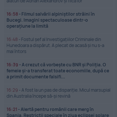
alături de Adrian Alexandrov și fiica lor
16:58
-
Filmul salvării alpiniștilor străini în
Bucegi. Imagini spectaculoase dintr-o
operațiune la limită
16:48
-
Fostul șef al Investigațiilor Criminale din
Hunedoara a dispărut. A plecat de acasă și nu s-a
mai întors
16:39
-
A crezut că vorbește cu BNR și Poliția. O
femeie și-a transferat toate economiile, după ce
a primit documente falsifi...
16:29
-
A fost la un pas de dispariție. Micul marsupial
din Australia începe să-și revină
16:21
-
Alertă pentru românii care merg în
Spania. Restricții speciale în ziua eclipsei solare