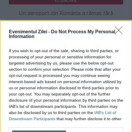
ECONOMIE
Un aeroport din România a rămas fără
combustibil pentru avioane. Ce se întâmplă cu
Evenimentul Zilei -
Do Not Process My Personal
zborurile
Information
If you wish to opt-out of the sale, sharing to third parties, or
processing of your personal or sensitive information for
targeted advertising by us, please use the below opt-out
section to confirm your selection. Please note that after your
opt-out request is processed you may continue seeing
interest-based ads based on personal information utilized by
us or personal information disclosed to third parties prior to
your opt-out. You may separately opt-out of the further
disclosure of your personal information by third parties on the
IAB’s list of downstream participants. This information may
SOCIAL
also be disclosed by us to third parties on the
IAB’s List of
Microsoft avertizează asupra atacurilor prin
Downstream Participants
that may further disclose it to other
third parties.
Wi-Fi public. Hotelurile și aeroporturile, vizate