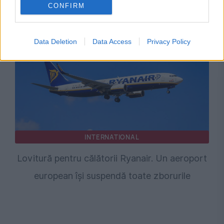
CONFIRM
de hackeri ruși
Data Deletion
Data Access
Privacy Policy
INTERNATIONAL
Lovitură pentru călătorii Ryanair. Un aeroport
european își suspendă toate zborurile