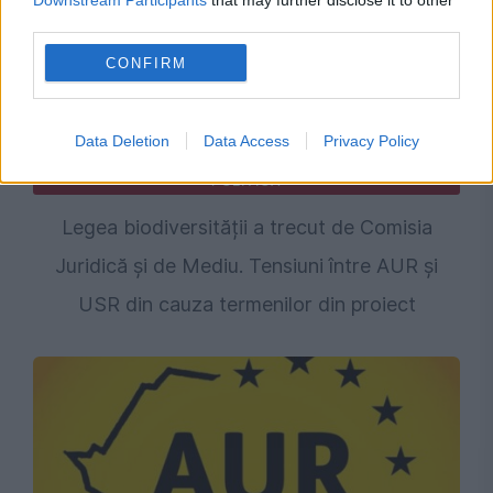
Downstream Participants
that may further disclose it to other
third parties.
CONFIRM
Data Deletion
Data Access
Privacy Policy
POLITICA
Legea biodiversității a trecut de Comisia
Juridică și de Mediu. Tensiuni între AUR și
USR din cauza termenilor din proiect