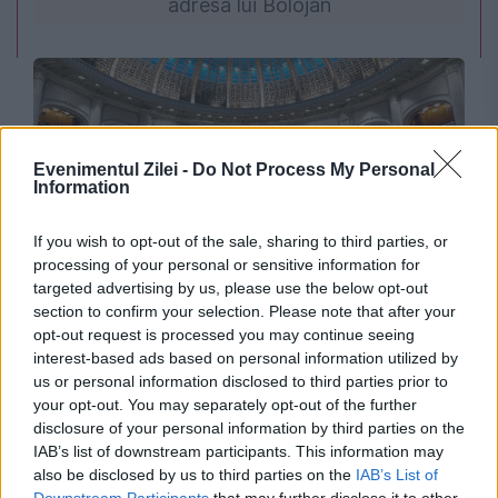
adresa lui Bolojan
Evenimentul Zilei -
Do Not Process My Personal
Information
If you wish to opt-out of the sale, sharing to third parties, or
processing of your personal or sensitive information for
POLITICA
targeted advertising by us, please use the below opt-out
section to confirm your selection. Please note that after your
Sorin Grindeanu: Parlamentul a evitat
opt-out request is processed you may continue seeing
interest-based ads based on personal information utilized by
pierderea a 5,8 miliarde de euro din PNRR și a
us or personal information disclosed to third parties prior to
deblocat 16,7 miliarde din SAFE
your opt-out. You may separately opt-out of the further
disclosure of your personal information by third parties on the
IAB’s list of downstream participants. This information may
also be disclosed by us to third parties on the
IAB’s List of