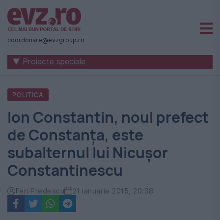
Știri
naționale
coordonare@evzgroup.ro
și
▼ Proiecte speciale
internaționale
|
POLITICA
România
Ion Constantin, noul prefect
-
de Constanţa, este
Evenimentul
subalternul lui Nicuşor
Zilei
Constantinescu
Feri Predescu
21 ianuarie 2015, 20:38