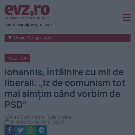
Știri
naționale
coordonare@evzgroup.ro
și
▼ Proiecte speciale
internaționale
|
POLITICA
România
Iohannis, întâlnire cu mii de
-
liberali. „Iz de comunism tot
Evenimentul
mai simțim când vorbim de
Zilei
PSD”
Alex Dumitrescu, Iulia Moise
26 octombrie 2019, 13:27