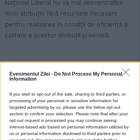
Național Liberal nu va mai descentraliza
nicio atribuție fără resursele necesare
pentru realizarea în condiții de eficiență și
calitate a acestor atribuții și servicii.
Evenimentul Zilei -
Do Not Process My Personal
Information
If you wish to opt-out of the sale, sharing to third parties, or
processing of your personal or sensitive information for
targeted advertising by us, please use the below opt-out
section to confirm your selection. Please note that after your
opt-out request is processed you may continue seeing
interest-based ads based on personal information utilized by
Deciziile Guvernului, deciziile miniștrilor
us or personal information disclosed to third parties prior to
your opt-out. You may separately opt-out of the further