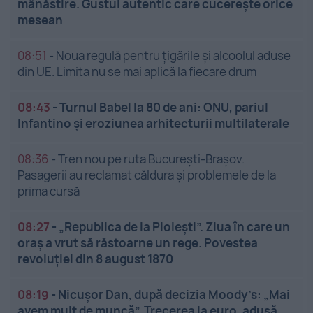
mânăstire. Gustul autentic care cucerește orice
mesean
08:51
-
Noua regulă pentru țigările și alcoolul aduse
din UE. Limita nu se mai aplică la fiecare drum
08:43
-
Turnul Babel la 80 de ani: ONU, pariul
Infantino și eroziunea arhitecturii multilaterale
08:36
-
Tren nou pe ruta București-Brașov.
Pasagerii au reclamat căldura și problemele de la
prima cursă
08:27
-
„Republica de la Ploiești”. Ziua în care un
oraș a vrut să răstoarne un rege. Povestea
revoluției din 8 august 1870
08:19
-
Nicușor Dan, după decizia Moody’s: „Mai
avem mult de muncă”. Trecerea la euro, adusă