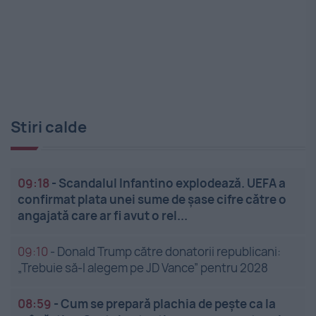
Stiri calde
09:18
-
Scandalul Infantino explodează. UEFA a
confirmat plata unei sume de șase cifre către o
angajată care ar fi avut o rel...
09:10
-
Donald Trump către donatorii republicani:
„Trebuie să-l alegem pe JD Vance” pentru 2028
08:59
-
Cum se prepară plachia de pește ca la