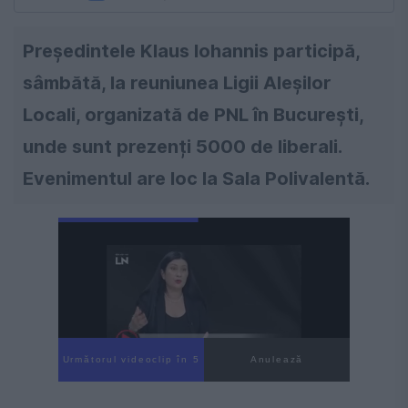
Președintele Klaus Iohannis participă,
sâmbătă, la reuniunea Ligii Aleşilor
Locali, organizată de PNL în Bucureşti,
unde sunt prezenți 5000 de liberali.
Evenimentul are loc la Sala Polivalentă.
Următorul videoclip în 4
Anulează