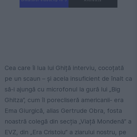
Următorul videoclip în 4
Anulează
Cea care îi lua lui Ghiță interviu, cocoțată
pe un scaun – și acela insuficient de înalt ca
să-i ajungă cu microfonul la gură lui „Big
Ghitza”, cum îl porecliseră americanii- era
Ema Giurgică, alias Gertrude Obra, fosta
noastră colegă din secția „Viață Mondenă” a
EVZ, din „Era Cristoiu” a ziarului nostru, pe