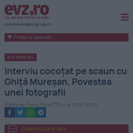
Știri
naționale
coordonare@evzgroup.ro
și
▼ Proiecte speciale
internaționale
|
EVZ SPECIAL
România
Interviu cocoțat pe scaun cu
-
Ghiță Mureșan. Povestea
Evenimentul
unei fotografii
Zilei
Mihnea-Petru Pârvu
16 mai 2019, 00:00
COMENTEAZĂ ȘTIREA