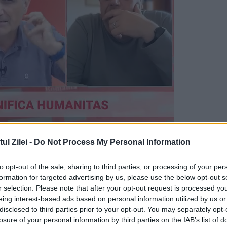
e o carte care va provoca, probabil, discuții
l Zilei -
Do Not Process My Personal Information
propunerea Editurii Curtea Veche pentru Bookfest
to opt-out of the sale, sharing to third parties, or processing of your per
t timp de 11 ani în slujba enoriașilor. Autorul
formation for targeted advertising by us, please use the below opt-out s
ător publicat de Patriarhia Ortodoxă Română.
r selection. Please note that after your opt-out request is processed y
eing interest-based ads based on personal information utilized by us or
Ion Aion.
disclosed to third parties prior to your opt-out. You may separately opt-
losure of your personal information by third parties on the IAB’s list of