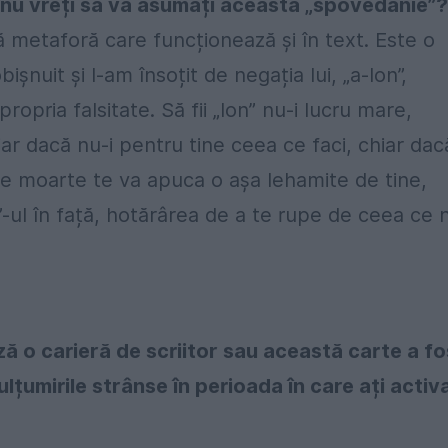
, nu vreți să vă asumați această „spovedanie”?
plă metaforă care funcționează și în text. Este o
șnuit și l-am însoțit de negația lui, „a-Ion”,
ropria falsitate. Să fii „Ion” nu-i lucru mare,
hiar dacă nu-i pentru tine ceea ce faci, chiar dac
ul de moarte te va apuca o așa lehamite de tine,
„a”-ul în față, hotărârea de a te rupe de ceea ce 
ă o carieră de scriitor sau această carte a fo
lțumirile strânse în perioada în care ați activ