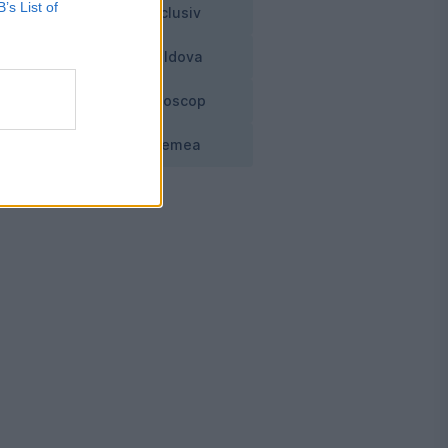
B’s List of
Exclusiv
Moldova
Horoscop
Vremea