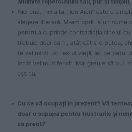
anumite repercusiuni sau, pur și simplu
Nici una, nici alta. „Ion Aion” este o sim
alegere literară. M-am oprit la un nume obi
pentru a cuprinde contradicția sinelui cu p
trebuie doar să fii, atât cât s-o putea, c
te vei minți tot restul vieții, iar pe pat
încât vei muri fericit. Mai greu e să pui 
ești tu.
Cu ce vă ocupați în prezent? Vă tenteaz
doar o supapă pentru frustrările și nemu
ca preot?