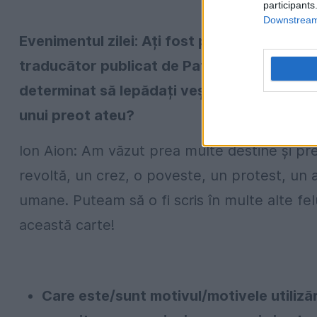
participants
Downstream 
Evenimentul zilei: Ați fost preot ortodox ti
traducător publicat de Patriarhia Ortodoxă
determinat să lepădați veșmintele preoțeșt
unui preot ateu?
Ion Aion: Am văzut prea multe destine și pre
revoltă, un crez, o poveste, un protest, un a
umane. Puteam să o fi scris în multe alte felur
această carte!
Care este/sunt motivul/motivele utiliză