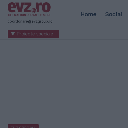
Știri
Home
Social
naționale
coordonare@evzgroup.ro
și
▼ Proiecte speciale
internaționale
|
România
-
Evenimentul
Zilei