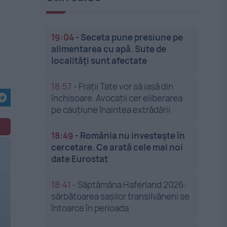
19:04
-
Seceta pune presiune pe
alimentarea cu apă. Sute de
localități sunt afectate
18:57
-
Frații Tate vor să iasă din
închisoare. Avocații cer eliberarea
pe cauțiune înaintea extrădării
18:49
-
România nu investește în
cercetare. Ce arată cele mai noi
date Eurostat
18:41
-
Săptămâna Haferland 2026:
sărbătoarea sașilor transilvăneni se
întoarce în perioada