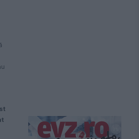
ă
nu
st
at