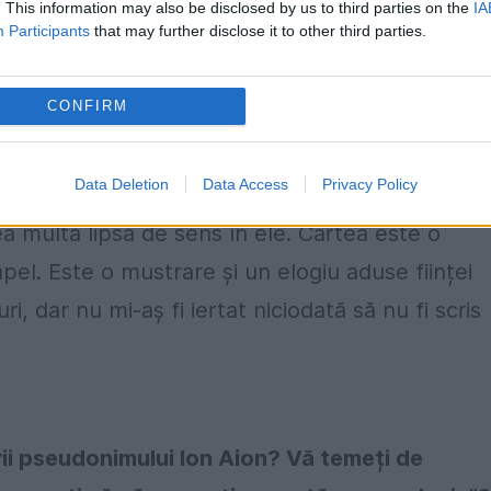
. This information may also be disclosed by us to third parties on the
IA
Participants
that may further disclose it to other third parties.
mp de 11 ani, sunteți doctor în teologie și
 Română - cel puțin așa susțineți. Ce v-a
CONFIRM
i și să publicați această carte - Spovedania
Data Deletion
Data Access
Privacy Policy
a multă lipsă de sens în ele. Cartea este o
pel. Este o mustrare și un elogiu aduse ființei
i, dar nu mi-aș fi iertat niciodată să nu fi scris
rii pseudonimului Ion Aion? Vă temeți de