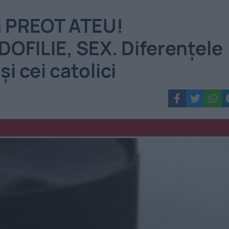
n PREOT ATEU!
FILIE, SEX. Diferențele
și cei catolici