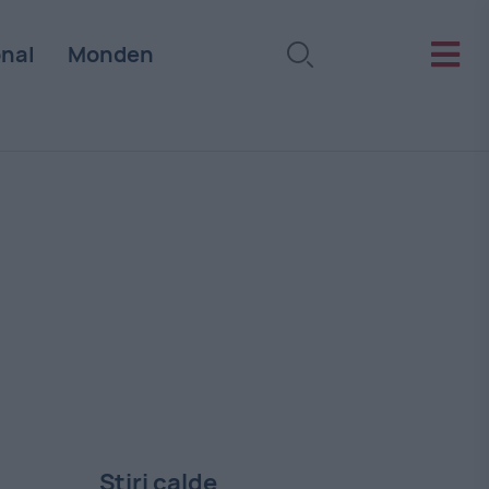
onal
Monden
Stiri calde