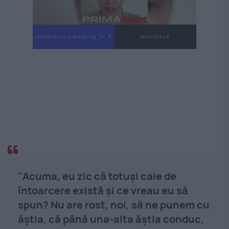
Următorul videoclip în 4
Anulează
"Acuma, eu zic că totuşi cale de
întoarcere există şi ce vreau eu să
spun? Nu are rost, noi, să ne punem cu
ăştia, că până una-alta ăştia conduc,