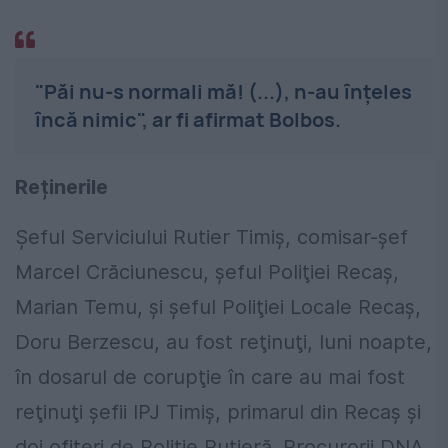
"Păi nu-s normali mă! (...), n-au înţeles
încă nimic", ar fi afirmat Bolbos.
Reținerile
Şeful Serviciului Rutier Timiş, comisar-şef
Marcel Crăciunescu, şeful Poliţiei Recaş,
Marian Temu, şi şeful Poliţiei Locale Recaş,
Doru Berzescu, au fost reţinuţi, luni noapte,
în dosarul de corupţie în care au mai fost
reţinuţi şefii IPJ Timiş, primarul din Recaş şi
doi ofiţeri de Poliţie Rutieră. Procurorii DNA