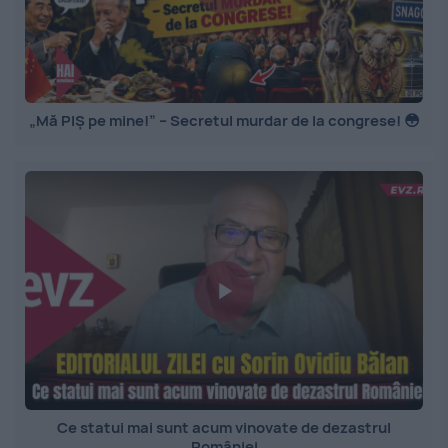
„Mă PIȘ pe mine!” – Secretul murdar de la congrese! 😳
Ce statui mai sunt acum vinovate de dezastrul
României