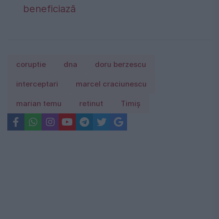
beneficiază
coruptie
dna
doru berzescu
interceptari
marcel craciunescu
marian temu
retinut
Timiş