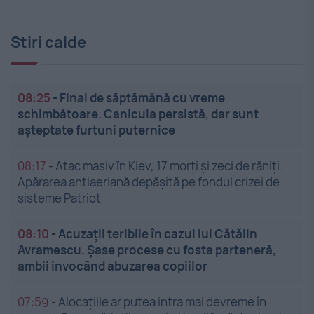
Stiri calde
08:25
-
Final de săptămână cu vreme
schimbătoare. Canicula persistă, dar sunt
așteptate furtuni puternice
08:17
-
Atac masiv în Kiev, 17 morți și zeci de răniți.
Apărarea antiaeriană depășită pe fondul crizei de
sisteme Patriot
08:10
-
Acuzații teribile în cazul lui Cătălin
Avramescu. Șase procese cu fosta parteneră,
ambii invocând abuzarea copiilor
07:59
-
Alocațiile ar putea intra mai devreme în