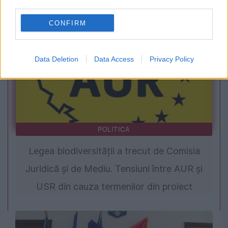
DNA împotriva lui
third parties.
CONFIRM
Data Deletion
Data Access
Privacy Policy
POLITICA
Legea biodiversității a trecut de Comisia
Juridică și de Mediu. Tensiuni între AUR și
USR din cauza termenilor din proiect