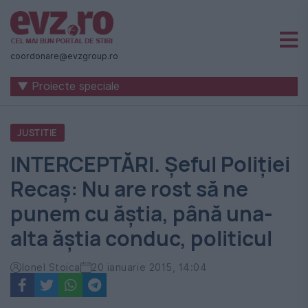
Știri
naționale
coordonare@evzgroup.ro
și
▼ Proiecte speciale
internaționale
|
JUSTITIE
România
INTERCEPTĂRI. Şeful Poliţiei
-
Recaş: Nu are rost să ne
Evenimentul
punem cu ăştia, până una-
Zilei
alta ăştia conduc, politicul
Ionel Stoica
20 ianuarie 2015, 14:04