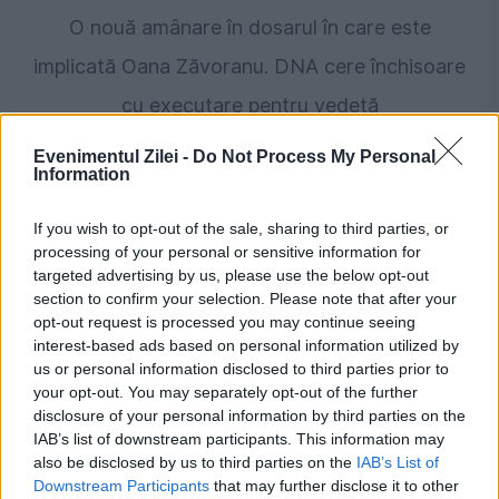
O nouă amânare în dosarul în care este
implicată Oana Zăvoranu. DNA cere închisoare
cu executare pentru vedetă
Evenimentul Zilei -
Do Not Process My Personal
Information
If you wish to opt-out of the sale, sharing to third parties, or
processing of your personal or sensitive information for
targeted advertising by us, please use the below opt-out
section to confirm your selection. Please note that after your
opt-out request is processed you may continue seeing
interest-based ads based on personal information utilized by
us or personal information disclosed to third parties prior to
POLITICA
your opt-out. You may separately opt-out of the further
disclosure of your personal information by third parties on the
Prefectul de Timiș, acuzat că l-a menținut în
IAB’s list of downstream participants. This information may
also be disclosed by us to third parties on the
IAB’s List of
funcție pe Fritz. Piedone a depus plângere la
Downstream Participants
that may further disclose it to other