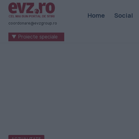
Știri
Home
Social
naționale
coordonare@evzgroup.ro
și
▼ Proiecte speciale
internaționale
|
România
-
Evenimentul
Zilei