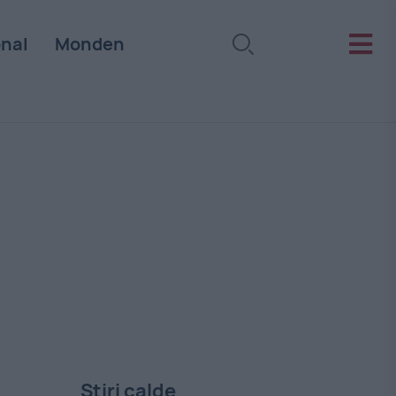
onal
Monden
Stiri calde