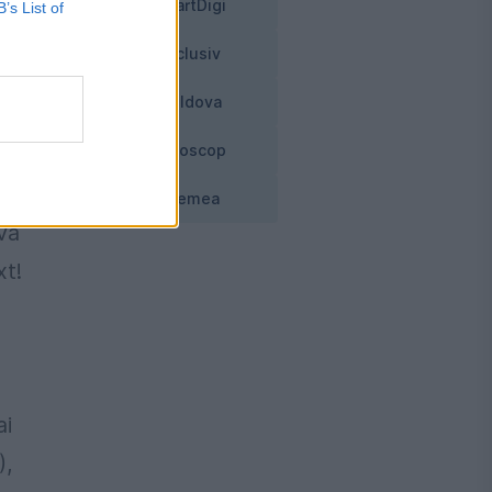
u
SmartDigi
B’s List of
Exclusiv
e
Moldova
an
Horoscop
6-
Vremea
va
xt!
ai
),