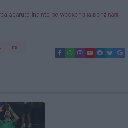
ea apărută înainte de weekend la benzinării
u
na li