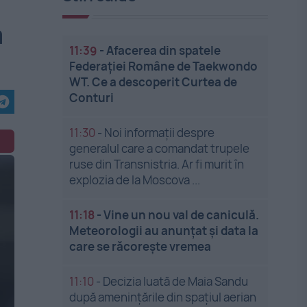
a
11:39
-
Afacerea din spatele
Federației Române de Taekwondo
WT. Ce a descoperit Curtea de
Conturi
11:30
-
Noi informații despre
generalul care a comandat trupele
ruse din Transnistria. Ar fi murit în
explozia de la Moscova ...
11:18
-
Vine un nou val de caniculă.
Meteorologii au anunțat și data la
care se răcorește vremea
11:10
-
Decizia luată de Maia Sandu
după amenințările din spațiul aerian