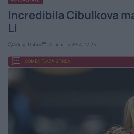
ACTUALITATE
Incredibila Cibulkova ma
Li
Adrian Dobre
24 ianuarie 2014, 12:23
COMENTEAZĂ ȘTIREA