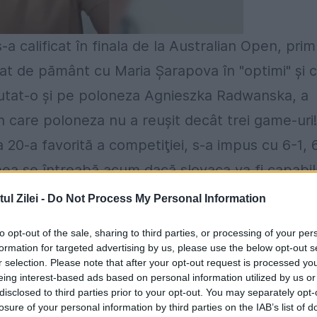
a calificat în finala de la Australian Open, prim
at de pământ cu Maria Şarapova în "optimi" şi 
cutat-o şi pe poloneza Agnieszka Radwanska, a
în care poloneza nu a reuşit decât trei game-uri!
 20-a favorită a competiţiei, s-a impus cu 6-1, 
umea se întreabă acum dacă slovaca va fi capabil
oapte, când va da piept în finală cu Na Li, o
l Zilei -
Do Not Process My Personal Information
ka a intrat deja în istorie, chiar înaintea finale
to opt-out of the sale, sharing to third parties, or processing of your per
nge în finala unui turneu de Grand Slam. Pe
formation for targeted advertising by us, please use the below opt-out s
r selection. Please note that after your opt-out request is processed y
lkova nu a pierdut decât un set, la Maria
eing interest-based ads based on personal information utilized by us or
ourne
Chinezoaica Na Li, cap de serie numărul 4
disclosed to third parties prior to your opt-out. You may separately opt-
losure of your personal information by third parties on the IAB’s list of