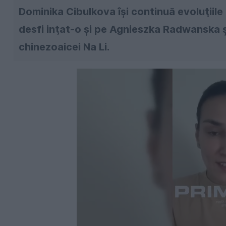
Dominika Cibulkova îşi continuă evoluţiile
desfi inţat-o şi pe Agnieszka Radwanska ş
chinezoaicei Na Li.