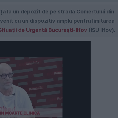
ață la un depozit de pe strada Comerțului din
ervenit cu un dispozitiv amplu pentru limitarea
Situații de Urgență București-Ilfov
(ISU Ilfov).