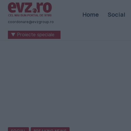
Știri
Home
Social
naționale
coordonare@evzgroup.ro
și
▼ Proiecte speciale
internaționale
|
România
-
Evenimentul
Zilei