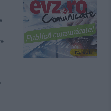
me
re
a