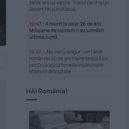
zahăr ars cu vanilie. Trucul pentru un
desert fin și mătăsos
19:47
-
A murit la doar 26 de ani.
Milioane de oameni i-au urmărit
ultima luptă
19:40
-
„Nu merg singur”: un tânăr
român de 20 de ani traversează Alpii
pentru a ajuta femeile însărcinate
aflate în dificultate
HAI România!