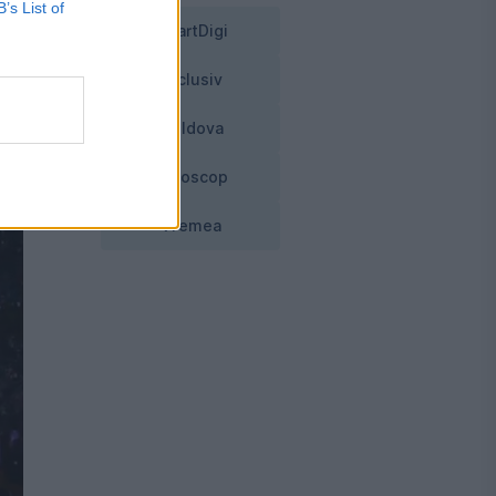
B’s List of
SmartDigi
 la
Exclusiv
Moldova
Horoscop
Vremea