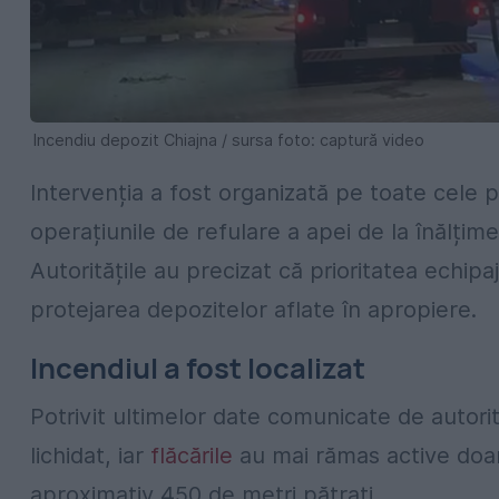
Incendiu depozit Chiajna / sursa foto: captură video
Intervenția a fost organizată pe toate cele pa
operațiunile de refulare a apei de la înălțime,
Autoritățile au precizat că prioritatea echipaje
protejarea depozitelor aflate în apropiere.
Incendiul a fost localizat
Potrivit ultimelor date comunicate de autorită
lichidat, iar
flăcările
au mai rămas active doar 
aproximativ 450 de metri pătrați.