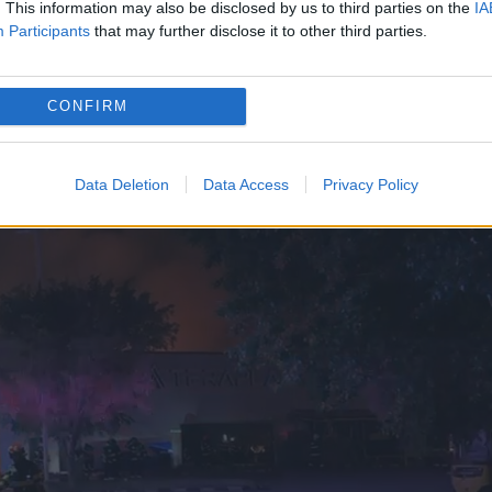
ști-Ilfov, pompierii au reușit ulterior să
. This information may also be disclosed by us to third parties on the
IA
Participants
that may further disclose it to other third parties.
ul se manifesta atât în interiorul clădirii, cât și
CONFIRM
Data Deletion
Data Access
Privacy Policy