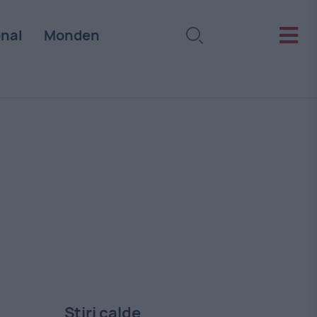
onal
Monden
Stiri calde