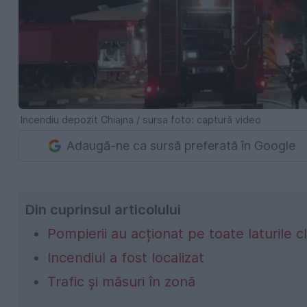
Incendiu depozit Chiajna / sursa foto: captură video
Adaugă-ne ca sursă preferată în Google
Din cuprinsul articolului
Pompierii au acționat pe toate laturile clă
Incendiul a fost localizat
Trafic și măsuri în zonă