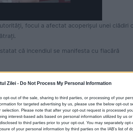
torități, focul a afectat acoperișul unei clădiri 
trați.
nstatat că incendiul se manifesta cu flacără
lizate 15
autospeciale
de stingere cu apă și
l Zilei -
Do Not Process My Personal Information
salvare de la înălțime, Detașamentul Special de
roboților de intervenție, o autospecială de
to opt-out of the sale, sharing to third parties, or processing of your per
formation for targeted advertising by us, please use the below opt-out s
r selection. Please note that after your opt-out request is processed y
eing interest-based ads based on personal information utilized by us or
ile clădirii
disclosed to third parties prior to your opt-out. You may separately opt-
losure of your personal information by third parties on the IAB’s list of