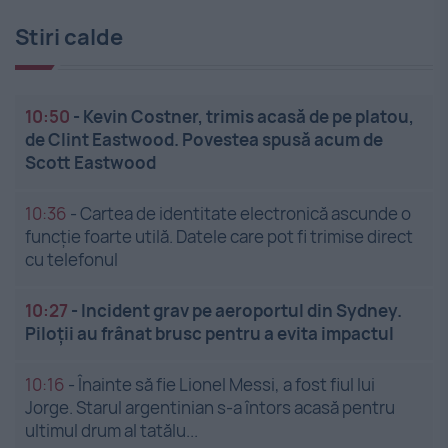
Stiri calde
10:50
-
Kevin Costner, trimis acasă de pe platou,
de Clint Eastwood. Povestea spusă acum de
Scott Eastwood
10:36
-
Cartea de identitate electronică ascunde o
funcție foarte utilă. Datele care pot fi trimise direct
cu telefonul
10:27
-
Incident grav pe aeroportul din Sydney.
Piloții au frânat brusc pentru a evita impactul
10:16
-
Înainte să fie Lionel Messi, a fost fiul lui
Jorge. Starul argentinian s-a întors acasă pentru
ultimul drum al tatălu...