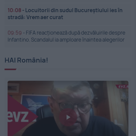
10:08
-
Locuitorii din sudul Bucureștiului ies în
stradă: Vrem aer curat
09:59
-
FIFA reacționează după dezvăluirile despre
Infantino. Scandalul ia amploare înaintea alegerilor
HAI România!