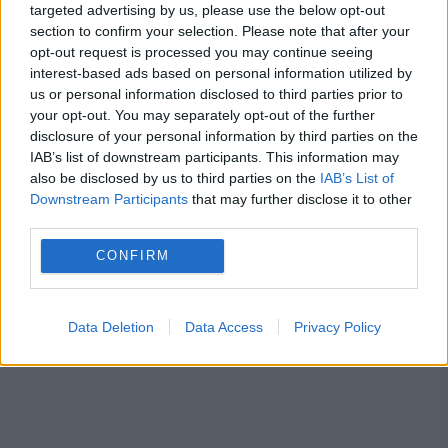
targeted advertising by us, please use the below opt-out
zilele de concediu și când nu
section to confirm your selection. Please note that after your
opt-out request is processed you may continue seeing
interest-based ads based on personal information utilized by
us or personal information disclosed to third parties prior to
your opt-out. You may separately opt-out of the further
alde
alina gorghiu
antena 3
disclosure of your personal information by third parties on the
IAB’s list of downstream participants. This information may
dacian ciolos
guvern
Klaus Iohannis
also be disclosed by us to third parties on the
IAB’s List of
Downstream Participants
that may further disclose it to other
motiune de cenzura
penitenciar
PNL
third parties.
PSD
Raluca Pruna
realitatea tv
CONFIRM
romania tv
Data Deletion
Data Access
Privacy Policy