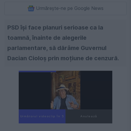
Urmărește-ne pe Google News
PSD își face planuri serioase ca la
toamnă, înainte de alegerile
parlamentare, să dărâme Guvernul
Dacian Cioloș prin moțiune de cenzură.
Următorul videoclip în 3
Anulează