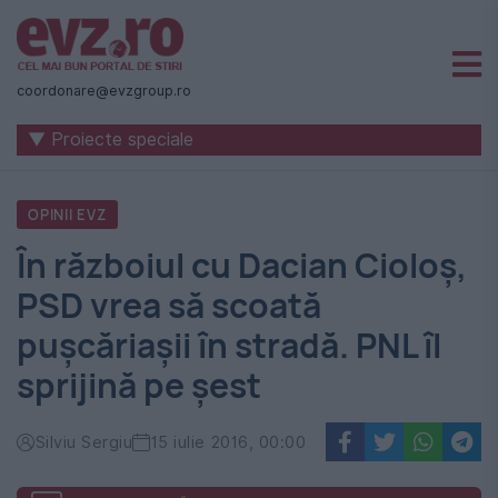
Știri
naționale
coordonare@evzgroup.ro
și
▼ Proiecte speciale
internaționale
|
OPINII EVZ
România
În războiul cu Dacian Cioloș,
-
PSD vrea să scoată
Evenimentul
pușcăriașii în stradă. PNL îl
Zilei
sprijină pe șest
Silviu Sergiu
15 iulie 2016, 00:00