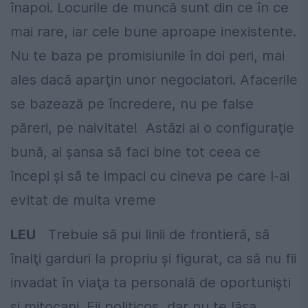
înapoi. Locurile de muncă sunt din ce în ce
mai rare, iar cele bune aproape inexistente.
Nu te baza pe promisiunile în doi peri, mai
ales dacă aparţin unor negociatori. Afacerile
se bazează pe încredere, nu pe false
păreri, pe naivitate! Astăzi ai o configuraţie
bună, ai şansa să faci bine tot ceea ce
începi şi să te impaci cu cineva pe care l-ai
evitat de multa vreme
LEU
Trebuie să pui linii de frontieră, să
înalţi garduri la propriu şi figurat, ca să nu fii
invadat în viaţa ta personală de oportunişti
şi mitocani. Fii politicos, dar nu te lăsa