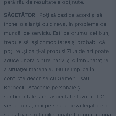
pară rău de rezultatele obţinute.
SĂGETĂTOR
Poţi să cazi de acord şi să
închei o alianţă cu cineva, în probleme de
muncă, de serviciu. Eşti pe drumul cel bun,
trebuie să laşi comoditatea şi probabil că
poți reuşi ce ţi-ai propus! Ziua de azi poate
aduce unora dintre nativi şi o îmbunătăţire
a situaţiei materiale. Nu te implica în
conflicte deschise cu Gemenii, sau
Berbecii. Afacerile personale şi
sentimentale sunt aspectate favorabil. O
veste bună, mai pe seară, ceva legat de o
sărbătoare în familie, poate fi o nuntă după