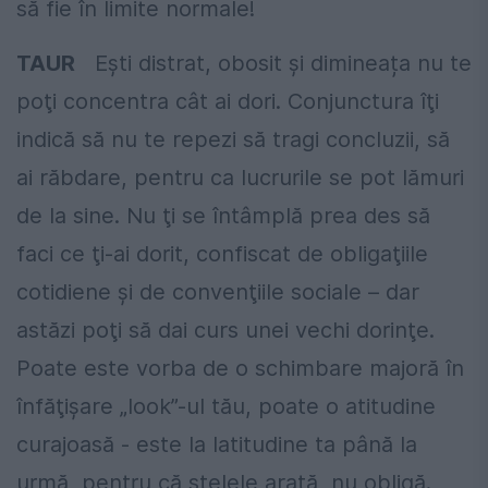
să fie în limite normale!
TAUR
Eşti distrat, obosit şi dimineața nu te
poţi concentra cât ai dori. Conjunctura îţi
indică să nu te repezi să tragi concluzii, să
ai răbdare, pentru ca lucrurile se pot lămuri
de la sine. Nu ţi se întâmplă prea des să
faci ce ţi-ai dorit, confiscat de obligaţiile
cotidiene şi de convenţiile sociale – dar
astăzi poţi să dai curs unei vechi dorinţe.
Poate este vorba de o schimbare majoră în
înfăţişare „look”-ul tău, poate o atitudine
curajoasă - este la latitudine ta până la
urmă, pentru că stelele arată, nu obligă.