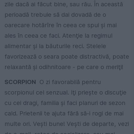
zile dacă ai făcut bine, sau rău. În această
perioadă trebuie să dai dovadă de o
oarecare hotărîre în ceea ce spui şi mai
ales în ceea ce faci. Atenţie la regimul
alimentar şi la băuturile reci. Stelele
favorizează o seara poate distractivă, poate
relaxantă şi odihnitoare - pe care o meriţi!
SCORPION
O zi favorabilă pentru
scorpionul cel senzual. Iţi prieşte o discuţie
cu cei dragi, familia şi faci planuri de sezon
cald. Prietenii te ajuta fără să-i rogi de mai
multe ori. Veşti bune! Veşti de departe, vezi