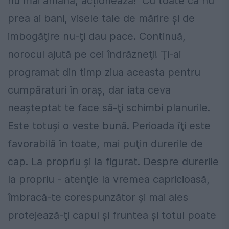
nu mai amâna, acționează! Cu toate că nu
prea ai bani, visele tale de mărire şi de
imbogăţire nu-ţi dau pace. Continuă,
norocul ajută pe cei îndrăzneţi! Ţi-ai
programat din timp ziua aceasta pentru
cumpăraturi în oraş, dar iata ceva
neaşteptat te face să-ţi schimbi planurile.
Este totuşi o veste bună. Perioada îţi este
favorabilă în toate, mai puţin durerile de
cap. La propriu şi la figurat. Despre durerile
la propriu - atenţie la vremea capricioasă,
îmbracă-te corespunzător şi mai ales
protejează-ţi capul şi fruntea şi totul poate