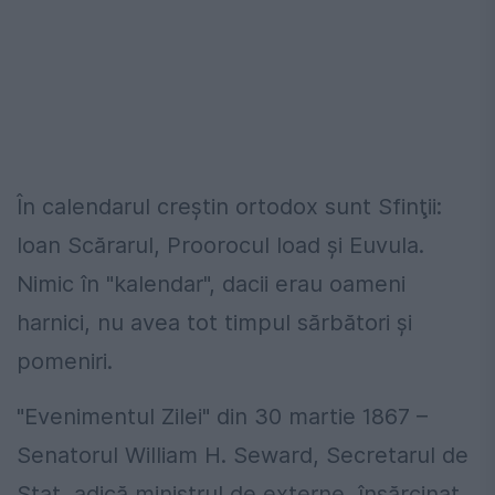
În calendarul creştin ortodox sunt Sfinţii:
Ioan Scărarul, Proorocul Ioad şi Euvula.
Nimic în "kalendar", dacii erau oameni
harnici, nu avea tot timpul sărbători şi
pomeniri.
"Evenimentul Zilei" din 30 martie 1867 –
Senatorul William H. Seward, Secretarul de
Stat, adică ministrul de externe, însărcinat