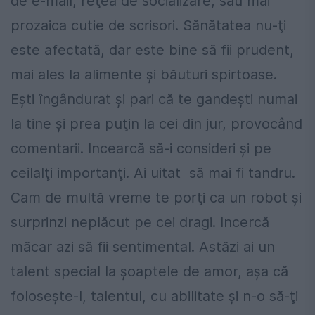
de e-mail, reţea de socializare, sau mai
prozaica cutie de scrisori. Sănătatea nu-ţi
este afectată, dar este bine să fii prudent,
mai ales la alimente şi băuturi spirtoase.
Eşti îngândurat şi pari că te gandeşti numai
la tine şi prea puţin la cei din jur, provocând
comentarii. Incearcă să-i consideri şi pe
ceilalţi importanţi. Ai uitat să mai fi tandru.
Cam de multă vreme te porţi ca un robot şi
surprinzi neplăcut pe cei dragi. Incercă
măcar azi să fii sentimental. Astăzi ai un
talent special la şoaptele de amor, aşa că
foloseşte-l, talentul, cu abilitate şi n-o să-ţi