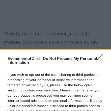
Vedeți, dragi lupi, padawni și hobbiți,
statele, popoarele care contează au un
simbol național. Francezii, cocoșul galic.
Evenimentul Zilei -
Do Not Process My Personal
Rușii, ursul. Evreii, steaua lui David. Și
Information
exemplele pot continua. România nu are
If you wish to opt-out of the sale, sharing to third parties, or
niciun simbol național. Acest lucru ne
processing of your personal or sensitive information for
listează în rândul țărilor adolescente, cu
targeted advertising by us, please use the below opt-out
section to confirm your selection. Please note that after your
vocea mereu în schimbare și cu o
opt-out request is processed you may continue seeing
interest-based ads based on personal information utilized by
superficialitate și capricii de moment, tipic
us or personal information disclosed to third parties prior to
your opt-out. You may separately opt-out of the further