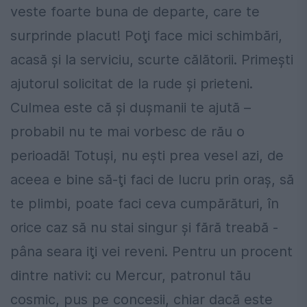
veste foarte buna de departe, care te
surprinde placut! Poţi face mici schimbări,
acasă şi la serviciu, scurte călătorii. Primeşti
ajutorul solicitat de la rude şi prieteni.
Culmea este că şi duşmanii te ajută –
probabil nu te mai vorbesc de rău o
perioadă! Totuşi, nu eşti prea vesel azi, de
aceea e bine să-ţi faci de lucru prin oraş, să
te plimbi, poate faci ceva cumpărături, în
orice caz să nu stai singur şi fără treabă -
pâna seara iţi vei reveni. Pentru un procent
dintre nativi: cu Mercur, patronul tău
cosmic, pus pe concesii, chiar dacă este