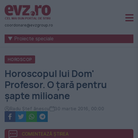
Știri
naționale
coordonare@evzgroup.ro
și
▼ Proiecte speciale
internaționale
|
HOROSCOP
România
Horoscopul lui Dom'
-
Profesor. O țară pentru
Evenimentul
șapte milioane
Zilei
Radu Ştef ănescu
30 martie 2016, 00:00
COMENTEAZĂ ȘTIREA