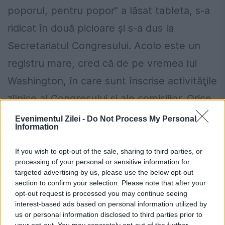
poporul, pentru popor” a lăsat tableta, s-a
ridicat în două picioare şi s-a dus la
Secretariatul Congresului. Acolo este un
registru mare, cred că de pe vremea lui
Washington, în care sunt înscrise activităţile
zilnice al Congresului şi ale comisiilor. Orice
cetăţean american poate consulta registrul,
Evenimentul Zilei -
Do Not Process My Personal
Information
conform Primului Amendament, sigur, dacă
face drumul de la New York la Washington,
If you wish to opt-out of the sale, sharing to third parties, or
processing of your personal or sensitive information for
DC.
targeted advertising by us, please use the below opt-out
section to confirm your selection. Please note that after your
Aşa, bătrânul jurnalist a aflat că, timp de
opt-out request is processed you may continue seeing
interest-based ads based on personal information utilized by
două zile, comisiile reunite de ştiinţă,
us or personal information disclosed to third parties prior to
your opt-out. You may separately opt-out of the further