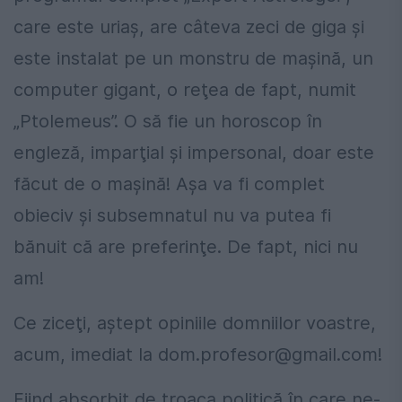
care este uriaş, are câteva zeci de giga şi
este instalat pe un monstru de maşină, un
computer gigant, o reţea de fapt, numit
„Ptolemeus”. O să fie un horoscop în
engleză, imparţial şi impersonal, doar este
făcut de o maşină! Aşa va fi complet
obieciv şi subsemnatul nu va putea fi
bănuit că are preferinţe. De fapt, nici nu
am!
Ce ziceţi, aştept opiniile domniilor voastre,
acum, imediat la
dom.profesor@gmail.com
!
Fiind absorbit de troaca politică în care ne-