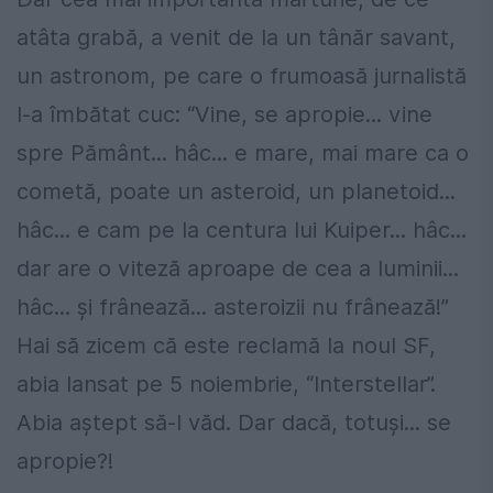
atâta grabă, a venit de la un tânăr savant,
un astronom, pe care o frumoasă jurnalistă
l-a îmbătat cuc: “Vine, se apropie... vine
spre Pământ... hâc... e mare, mai mare ca o
cometă, poate un asteroid, un planetoid...
hâc... e cam pe la centura lui Kuiper... hâc...
dar are o viteză aproape de cea a luminii...
hâc... şi frânează... asteroizii nu frânează!”
Hai să zicem că este reclamă la noul SF,
abia lansat pe 5 noiembrie, “Interstellar”.
Abia aştept să-l văd. Dar dacă, totuşi... se
apropie?!