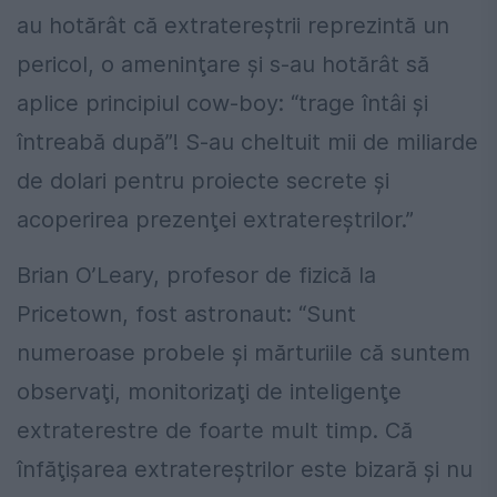
au hotărât că extratereştrii reprezintă un
pericol, o ameninţare şi s-au hotărât să
aplice principiul cow-boy: “trage întâi şi
întreabă după”! S-au cheltuit mii de miliarde
de dolari pentru proiecte secrete şi
acoperirea prezenţei extratereştrilor.”
Brian O’Leary, profesor de fizică la
Pricetown, fost astronaut: “Sunt
numeroase probele şi mărturiile că suntem
observaţi, monitorizaţi de inteligenţe
extraterestre de foarte mult timp. Că
înfăţişarea extratereştrilor este bizară şi nu