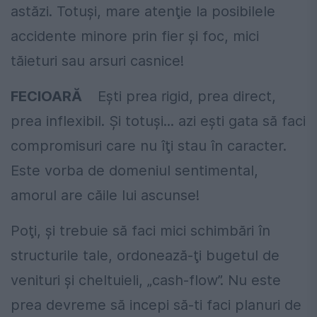
astăzi. Totuşi, mare atenţie la posibilele
accidente minore prin fier şi foc, mici
tăieturi sau arsuri casnice!
FECIOARĂ
Eşti prea rigid, prea direct,
prea inflexibil. Şi totuşi... azi eşti gata să faci
compromisuri care nu îţi stau în caracter.
Este vorba de domeniul sentimental,
amorul are căile lui ascunse!
Poţi, şi trebuie să faci mici schimbări în
structurile tale, ordonează-ţi bugetul de
venituri şi cheltuieli, „cash-flow”. Nu este
prea devreme să incepi să-ti faci planuri de