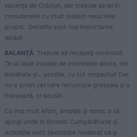
vacanţa de Crăciun, dar trebuie sa iei in
consideratie cu mult realism resursele
proprii. Detaliile sunt mai importante,
astăzi!
BALANŢĂ
Trebuie să recapeţi controlul!
Te-ai lăsat invadat de interesele altora, din
bunătate şi... prostie, cu tot respectul! Dar
nu e prost cel care recunoşte greşeala şi o
îndreaptă, ci iscusit!
Cu mai mult efort, ambiţie şi noroc o să
ajungi unde iti doresti. Cumpărăturile şi
achiziţiile sunt favorizate moderat ca şi