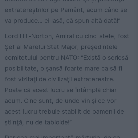
extratereştrilor pe Pământ, acum când se
va produce... ei lasă, că spun altă dată!”
Lord Hill-Norton, Amiral cu cinci stele, fost
Şef al Marelui Stat Major, preşedintele
comitetului pentru NATO: “Există o seriosă
posibilitate, o şansă foarte mare ca să fi
fost vizitaţi de civilizaţii extraterestre.
Poate că acest lucru se întâmplă chiar
acum. Cine sunt, de unde vin şi ce vor –
acest lucru trebuie stabilit de oamenii de
ştiinţă, nu de tabloide!”
Dar cea mai importantă mărturie, de ce