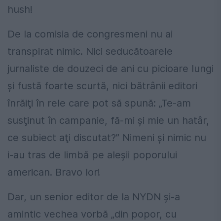
hush!
De la comisia de congresmeni nu ai
transpirat nimic. Nici seducătoarele
jurnaliste de douzeci de ani cu picioare lungi
şi fustă foarte scurtă, nici bătrânii editori
înrăiţi în rele care pot să spună: „Te-am
susţinut în campanie, fă-mi şi mie un hatâr,
ce subiect aţi discutat?” Nimeni şi nimic nu
i-au tras de limbă pe aleşii poporului
american. Bravo lor!
Dar, un senior editor de la NYDN şi-a
amintic vechea vorbă „din popor, cu