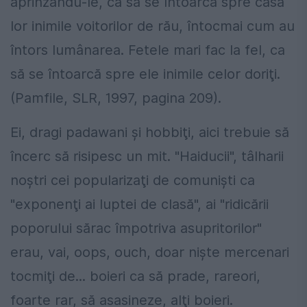
aprinzându-le, ca să se întoarcă spre casa
lor inimile voitorilor de rău, întocmai cum au
întors lumânarea. Fetele mari fac la fel, ca
să se întoarcă spre ele inimile celor doriţi.
(Pamfile, SLR, 1997, pagina 209).
Ei, dragi padawani şi hobbiţi, aici trebuie să
încerc să risipesc un mit. "Haiducii", tâlharii
noştri cei popularizaţi de comunişti ca
"exponenţi ai luptei de clasă", ai "ridicării
poporului sărac împotriva asupritorilor"
erau, vai, oops, ouch, doar nişte mercenari
tocmiţi de... boieri ca să prade, rareori,
foarte rar, să asasineze, alţi boieri.