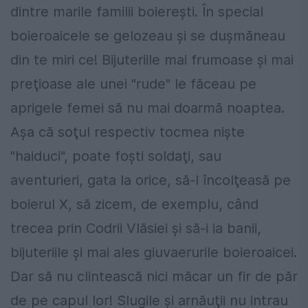
dintre marile familii boiereşti. În special
boieroaicele se gelozeau şi se duşmăneau
din te miri ce! Bijuteriile mai frumoase şi mai
preţioase ale unei "rude" le făceau pe
aprigele femei să nu mai doarmă noaptea.
Aşa că soţul respectiv tocmea nişte
"haiduci", poate foşti soldaţi, sau
aventurieri, gata la orice, să-l încolţeasă pe
boierul X, să zicem, de exemplu, când
trecea prin Codrii Vlăsiei şi să-i ia banii,
bijuteriile şi mai ales giuvaerurile boieroaicei.
Dar să nu clintească nici măcar un fir de păr
de pe capul lor! Slugile şi arnăuţii nu intrau