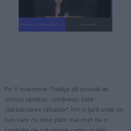
Următorul videoclip în 2
Anulează
Pe 11 noiembrie Tradiţia dă dovadă de
umorul sănătos, românesc. Este
„Sărbătoarea tâlharilor”. Într-o ţară unde un
bun care nu este păzit mai mult de o
jumătate de oră devine cadou public,