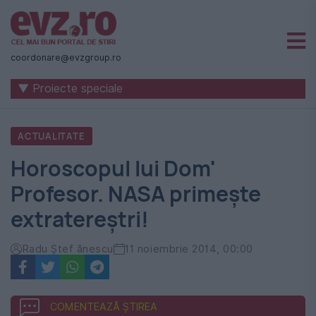
Știri
naționale
coordonare@evzgroup.ro
și
▼ Proiecte speciale
internaționale
|
ACTUALITATE
România
Horoscopul lui Dom'
-
Profesor. NASA primeşte
Evenimentul
extratereştri!
Zilei
Radu Ştef ănescu
11 noiembrie 2014, 00:00
COMENTEAZĂ ȘTIREA