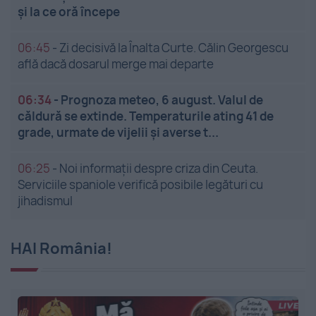
și la ce oră începe
06:45
-
Zi decisivă la Înalta Curte. Călin Georgescu
află dacă dosarul merge mai departe
06:34
-
Prognoza meteo, 6 august. Valul de
căldură se extinde. Temperaturile ating 41 de
grade, urmate de vijelii și averse t...
06:25
-
Noi informații despre criza din Ceuta.
Serviciile spaniole verifică posibile legături cu
jihadismul
HAI România!