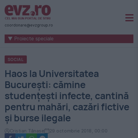
Știri
naționale
coordonare@evzgroup.ro
și
▼ Proiecte speciale
internaționale
|
SOCIAL
România
Haos la Universitatea
-
București: cămine
Evenimentul
studenţeşti infecte, cantină
Zilei
pentru mahări, cazări fictive
şi burse ilegale
Cristian Tănase
29 octombrie 2018, 00:00