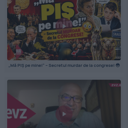
„Mă PIȘ pe mine!” – Secretul murdar de la congrese! 😳