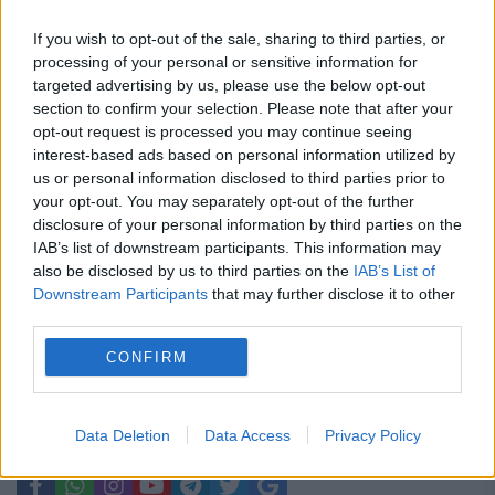
Ai încă buletinul vechi? Data după care
nu îl vei mai putea folosi, chiar dacă
If you wish to opt-out of the sale, sharing to third parties, or
processing of your personal or sensitive information for
este valabil
targeted advertising by us, please use the below opt-out
section to confirm your selection. Please note that after your
Populația nu va fi afectată de
opt-out request is processed you may continue seeing
eventualele limitări de consum de
interest-based ads based on personal information utilized by
us or personal information disclosed to third parties prior to
energie. Cristian Bușoi: Nu se vor face
your opt-out. You may separately opt-out of the further
disclosure of your personal information by third parties on the
limitări de consum către consumatorii
IAB’s list of downstream participants. This information may
casnici
also be disclosed by us to third parties on the
IAB’s List of
Downstream Participants
that may further disclose it to other
third parties.
CONFIRM
Bucuresti
camine
universitate
Data Deletion
Data Access
Privacy Policy
universitatea bucurești