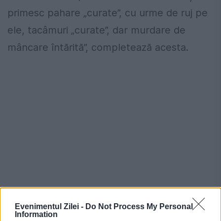
primesc pahare „curate”, cu urme de ruj pe
ele, tacâmuri „curate”, dar murdare de
mâncare întărită”, completează acesta.
Evenimentul Zilei -
Do Not Process My Personal
Information