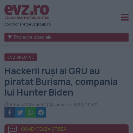
Știri
naționale
coordonare@evzgroup.ro
și
▼ Proiecte speciale
internaționale
|
EVZ SPECIAL
România
Hackerii ruși ai GRU au
-
piratat Burisma, compania
Evenimentul
lui Hunter Biden
Zilei
Adrian Pătrușcă
14 ianuarie 2020, 10:00
COMENTEAZĂ ȘTIREA