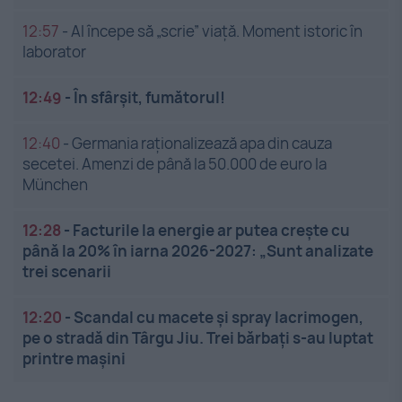
12:57
-
AI începe să „scrie” viață. Moment istoric în
laborator
12:49
-
În sfârșit, fumătorul!
12:40
-
Germania raționalizează apa din cauza
secetei. Amenzi de până la 50.000 de euro la
München
12:28
-
Facturile la energie ar putea crește cu
până la 20% în iarna 2026-2027: „Sunt analizate
trei scenarii
12:20
-
Scandal cu macete și spray lacrimogen,
pe o stradă din Târgu Jiu. Trei bărbați s-au luptat
printre mașini