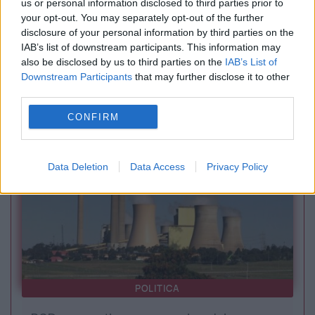
us or personal information disclosed to third parties prior to
your opt-out. You may separately opt-out of the further
disclosure of your personal information by third parties on the
INTERNATIONAL
IAB’s list of downstream participants. This information may
also be disclosed by us to third parties on the
IAB’s List of
„Păianjenul” lui Assad a dispărut după căderea
Downstream Participants
that may further disclose it to other
regimului. BBC susține că l-a localizat la
third parties.
Moscova
CONFIRM
Data Deletion
Data Access
Privacy Policy
POLITICA