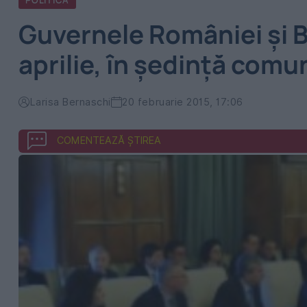
POLITICA
Guvernele României şi Bu
aprilie, în şedinţă comu
Larisa Bernaschi
20 februarie 2015, 17:06
COMENTEAZĂ ȘTIREA