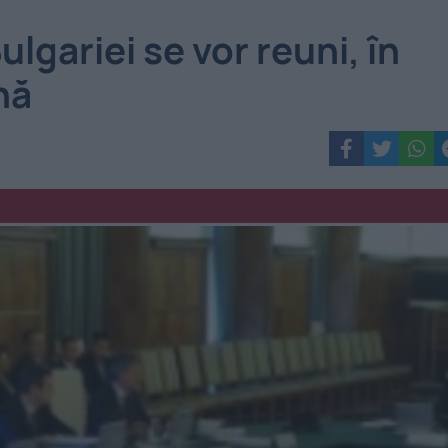
lgariei se vor reuni, în
nă