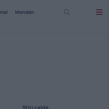
onal
Monden
Stiri calde