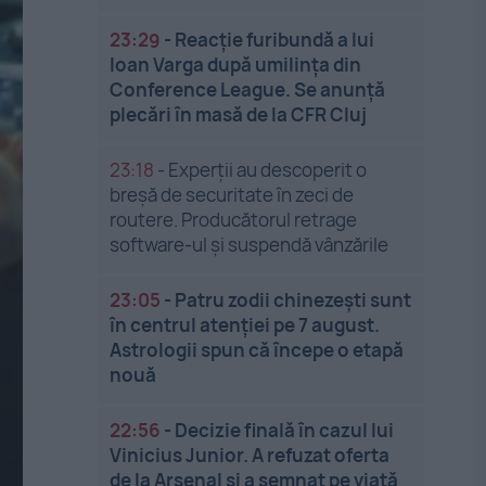
23:29
-
Reacție furibundă a lui
Ioan Varga după umilința din
Conference League. Se anunță
plecări în masă de la CFR Cluj
23:18
-
Experții au descoperit o
breșă de securitate în zeci de
routere. Producătorul retrage
software-ul și suspendă vânzările
23:05
-
Patru zodii chinezești sunt
în centrul atenției pe 7 august.
Astrologii spun că începe o etapă
nouă
22:56
-
Decizie finală în cazul lui
Vinicius Junior. A refuzat oferta
de la Arsenal și a semnat pe viață