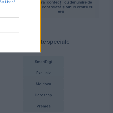
Pandora: confecții cu denumire de
B’s List of
origine controlată și vinuri croite cu
stil
Proiecte speciale
SmartDigi
Exclusiv
Moldova
Horoscop
Vremea