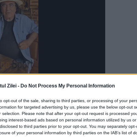
orarea bilaterală şi a pregăti bine viitoarea
l Zilei -
Do Not Process My Personal Information
 avea loc în aprilie, şi în care ambele guverne
şi a progresa împreună în procesul de integrare 
to opt-out of the sale, sharing to third parties, or processing of your per
formation for targeted advertising by us, please use the below opt-out s
 pe care le avem aici, pentru că suntem graniţa
r selection. Please note that after your opt-out request is processed y
eing interest-based ads based on personal information utilized by us or
securitate", a spus Ponta.
disclosed to third parties prior to your opt-out. You may separately opt-
losure of your personal information by third parties on the IAB’s list of
nţă comună de guvern, va fi consemnat un avans 