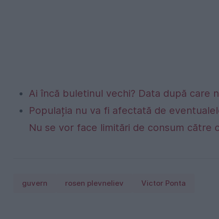
Ai încă buletinul vechi? Data după care nu
Populația nu va fi afectată de eventualel
Nu se vor face limitări de consum către 
guvern
rosen plevneliev
Victor Ponta