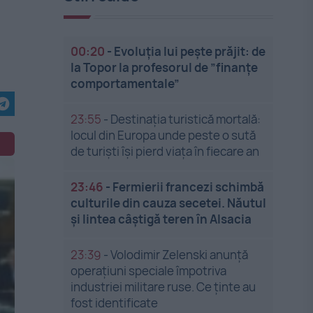
00:20
-
Evoluția lui pește prăjit: de
la Topor la profesorul de ”finanțe
comportamentale”
23:55
-
Destinația turistică mortală:
locul din Europa unde peste o sută
de turiști își pierd viața în fiecare an
23:46
-
Fermierii francezi schimbă
culturile din cauza secetei. Năutul
și lintea câștigă teren în Alsacia
23:39
-
Volodimir Zelenski anunță
operațiuni speciale împotriva
industriei militare ruse. Ce ținte au
fost identificate