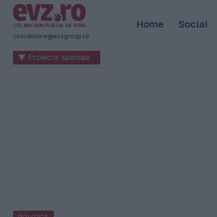
Știri
Home
Social
naționale
coordonare@evzgroup.ro
și
▼ Proiecte speciale
internaționale
|
România
-
Evenimentul
Zilei