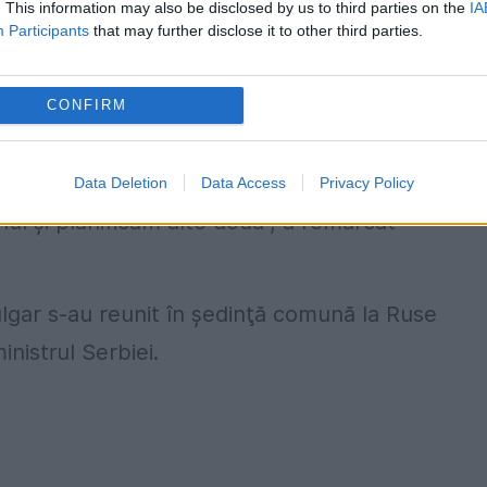
. This information may also be disclosed by us to third parties on the
IA
Participants
that may further disclose it to other third parties.
 a declarat că România şi Bulgaria au un
CONFIRM
laterale.
oiecte comune. În trecut, dura sute de ani
Data Deletion
Data Access
Privacy Policy
ul şi planificăm alte două", a remarcat
ulgar s-au reunit în şedinţă comună la Ruse
inistrul Serbiei.