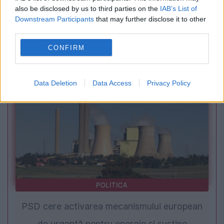
INTERNATIONAL
also be disclosed by us to third parties on the
IAB’s List of
Downstream Participants
that may further disclose it to other
Credeai că birocrația e doar un mit.
third parties.
Funcționarii europeni spun că este colegul lor
CONFIRM
de birou
Data Deletion
Data Access
Privacy Policy
POLITICA
PSD cere activarea mecanismului european
de urgență pentru energie și susține