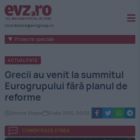
Știri
naționale
coordonare@evzgroup.ro
și
▼ Proiecte speciale
internaționale
|
ACTUALITATE
România
Grecii au venit la summitul
-
Eurogrupului fără planul de
Evenimentul
reforme
Zilei
Simona Stupar
8 iulie 2015, 00:00
COMENTEAZĂ ȘTIREA