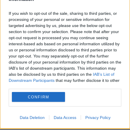
pierderea a 5,8 miliarde de euro din PNRR și a
If you wish to opt-out of the sale, sharing to third parties, or
deblocat 16,7 miliarde din SAFE
processing of your personal or sensitive information for
targeted advertising by us, please use the below opt-out
section to confirm your selection. Please note that after your
opt-out request is processed you may continue seeing
interest-based ads based on personal information utilized by
us or personal information disclosed to third parties prior to
your opt-out. You may separately opt-out of the further
disclosure of your personal information by third parties on the
IAB’s list of downstream participants. This information may
also be disclosed by us to third parties on the
IAB’s List of
Downstream Participants
that may further disclose it to other
third parties.
POLITICA
CONFIRM
Scandal pe tema monedei unice. AUR neagă
existența unui consens politic pentru trecerea
Data Deletion
Data Access
Privacy Policy
României la euro