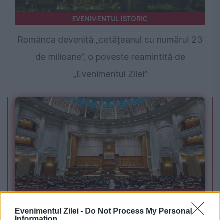
EVENIMENTUL ISTORIC
Românca devenită „cetățeanul cu numărul 23
de milioane”, o poveste reamintită de
„Evenimentul Zilei”
POLITICA
Evenimentul Zilei -
Do Not Process My Personal
Sorin Grindeanu: Parlamentul a evitat
Information