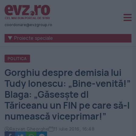
Știri
naționale
coordonare@evzgroup.ro
și
▼ Proiecte speciale
internaționale
|
POLITICA
România
Gorghiu despre demisia lui
-
Tudy Ionescu: „Bine-venită!”
Evenimentul
Blaga: „Găsesşte dl
Zilei
Tăriceanu un FIN pe care să-l
numească viceprimar!”
Razvan Gheorghe
11 iulie 2016, 16:48