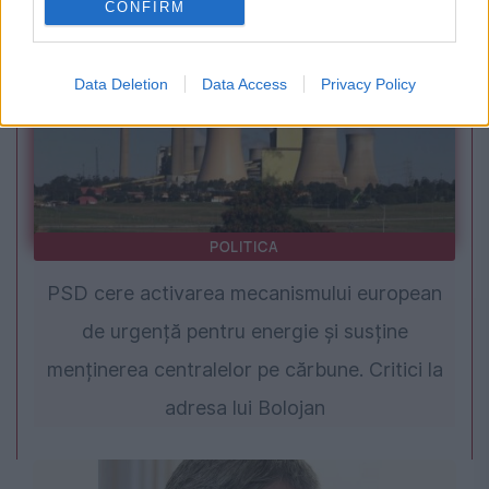
CONFIRM
Data Deletion
Data Access
Privacy Policy
POLITICA
PSD cere activarea mecanismului european
de urgență pentru energie și susține
menținerea centralelor pe cărbune. Critici la
adresa lui Bolojan