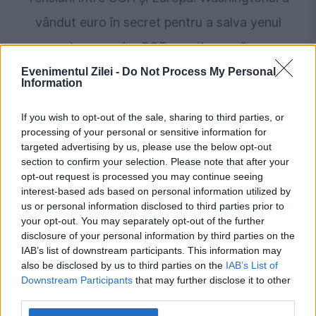
vândut euro în secret pentru a salva yenul
japonez, iar BCE reacționează
Evenimentul Zilei -
Do Not Process My Personal
Information
If you wish to opt-out of the sale, sharing to third parties, or
processing of your personal or sensitive information for
targeted advertising by us, please use the below opt-out
section to confirm your selection. Please note that after your
opt-out request is processed you may continue seeing
interest-based ads based on personal information utilized by
us or personal information disclosed to third parties prior to
SOCIAL
your opt-out. You may separately opt-out of the further
disclosure of your personal information by third parties on the
MAE avertizează românii care merg în
IAB’s list of downstream participants. This information may
also be disclosed by us to third parties on the
IAB’s List of
Japonia. Peste 500 de zboruri, anulate din
Downstream Participants
that may further disclose it to other
third parties.
cauza taifunului