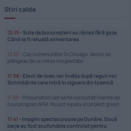
Stiri calde
12:15
-
Sute de bucureșteni au rămas fără gaze.
Când va fi reluată alimentarea
12:07
-
Caz cutremurător în Chicago. Vecinii se
plângeau de un miros insuportabil
11:58
-
Elevii de liceu vor învăța după reguli noi.
Schimbările care intră în vigoare din toamnă
11:50
-
Prosumatorii cer să fie consultați înainte de
noul program AFM: Nu pot repara un proiect greșit
11:41
-
Imagini spectaculoase pe Dunăre. Două
barje au fost scufundate controlat pentru