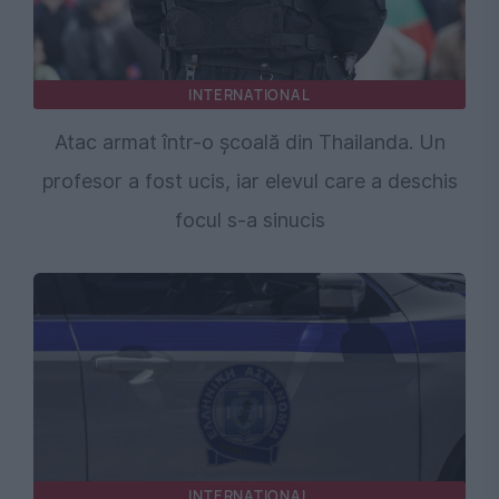
INTERNATIONAL
Atac armat într-o școală din Thailanda. Un
profesor a fost ucis, iar elevul care a deschis
focul s-a sinucis
INTERNATIONAL