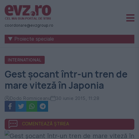
Știri
naționale
coordonare@evzgroup.ro
și
▼ Proiecte speciale
internaționale
|
INTERNATIONAL
România
Gest şocant într-un tren de
-
mare viteză în Japonia
Evenimentul
Zilei
Dodo Romniceanu
30 iunie 2015, 11:28
COMENTEAZĂ ȘTIREA