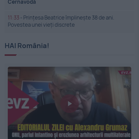
Cernavodă
11:33
-
Prințesa Beatrice împlinește 38 de ani.
Povestea unei vieți discrete
HAI România!