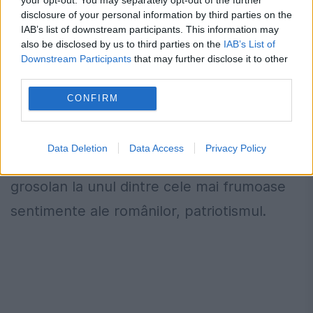
Această lege a creat niște probleme cu
disclosure of your personal information by third parties on the
IAB’s list of downstream participants. This information may
adevărat extraordinare lanțurilor
also be disclosed by us to third parties on the
IAB’s List of
Downstream Participants
that may further disclose it to other
comerciale. Toată această campanie
third parties.
denigratoare la adresa supermarketurilor
CONFIRM
este orchestrată exclusiv de interese
politico-comerciale, iar opinia publică a fost
Data Deletion
Data Access
Privacy Policy
deliberat indusă în eroare prin recursul
grosolan la unul dintre cele mai frumoase
sentimente ale românilor, patriotismul.