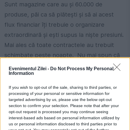
Sunt magazine care au și 60.000 de
produse, păi ca să plătești și să ai acest
flux financiar îți trebuie o organizare
extraordinară și ești supus la niște presiuni.
Mai ales că toate contractele au trebuit
schimbate peste noapte. Nu mai spun că
cele şapte zile calendaristice sunt de fapt
Evenimentul Zilei -
Do Not Process My Personal
Information
cinci zile în care lucrează băncile. Vor
apărea probleme de cash-flow pentru că,
If you wish to opt-out of the sale, sharing to third parties, or
processing of your personal or sensitive information for
în afară de sumele necesare pentru plata
targeted advertising by us, please use the below opt-out
acestor furnizori, mai sunt și alte lucruri
section to confirm your selection. Please note that after your
opt-out request is processed you may continue seeing
care trebuie plătite, cum ar fi salarii, taxe ,
interest-based ads based on personal information utilized by
us or personal information disclosed to third parties prior to
alte obligații, contribuții la bugetele locale.
your opt-out. You may separately opt-out of the further