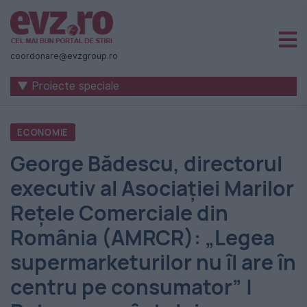
Știri
naționale
coordonare@evzgroup.ro
și
▼ Proiecte speciale
internaționale
|
ECONOMIE
România
George Bădescu, directorul
-
executiv al Asociaţiei Marilor
Evenimentul
Reţele Comerciale din
Zilei
România (AMRCR): „Legea
supermarketurilor nu îl are în
centru pe consumator” |