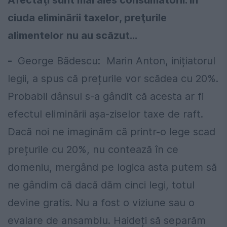
Afectaţi sunt mai ales consumatorii. În
ciuda eliminării taxelor, preţurile
alimentelor nu au scăzut...
-
George Bădescu: Marin Anton, inițiatorul
legii, a spus că prețurile vor scădea cu 20%.
Probabil dânsul s-a gândit că acesta ar fi
efectul eliminării așa-ziselor taxe de raft.
Dacă noi ne imaginăm că printr-o lege scad
prețurile cu 20%, nu contează în ce
domeniu, mergând pe logica asta putem să
ne gândim că dacă dăm cinci legi, totul
devine gratis. Nu a fost o viziune sau o
evalare de ansamblu. Haideți să separăm