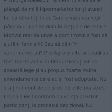
-
George Bădescu: Nimeni nu vrea să le
plângă de milă hipermarketurilor și atunci
hai să dăm toți în ei. Care e viziunea legii
până la urmă? Să dăm în lanțurile de retail?
Motivul real de unde a pornit totul a fost să
ajutăm fermierii? Sau să dăm în
supermarketuri? Pro Agro și alte asociații au
fost foarte activi în timpul discuțiilor pe
această lege și au propus foarte multe
amendamente care au și fost adoptate. Nu
s-a ținut cont deloc și de părerile noastret.
Legea a ieșit conform cu voința acestor
participanți la procesul decizional. Nu