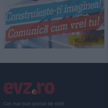
Linkuri utile
Cel mai bun portal de stiri!