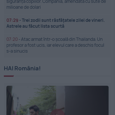
siguranța copiilor. Compania, amendată cu sute de
milioane de dolari
07:29
-
Trei zodii sunt răsfățatele zilei de vineri.
Astrele au făcut lista scurtă
07:20
-
Atac armat într-o școală din Thailanda. Un
profesor a fost ucis, iar elevul care a deschis focul
s-a sinucis
HAI România!