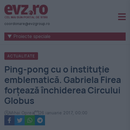
Știri
naționale
coordonare@evzgroup.ro
și
▼ Proiecte speciale
internaționale
|
ACTUALITATE
România
Ping-pong cu o instituţie
-
emblematică. Gabriela Firea
Evenimentul
forţează închiderea Circului
Zilei
Globus
Mihai Oprea
26 ianuarie 2017, 00:00