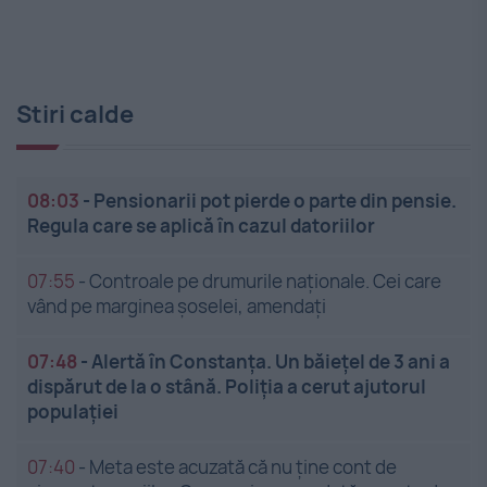
Stiri calde
08:03
-
Pensionarii pot pierde o parte din pensie.
Regula care se aplică în cazul datoriilor
07:55
-
Controale pe drumurile naționale. Cei care
vând pe marginea șoselei, amendați
07:48
-
Alertă în Constanța. Un băiețel de 3 ani a
dispărut de la o stână. Poliția a cerut ajutorul
populației
07:40
-
Meta este acuzată că nu ține cont de