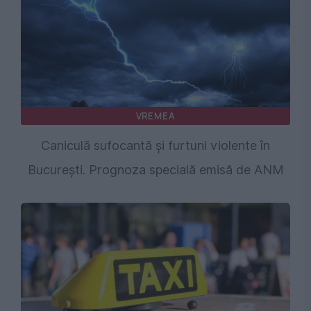
VREMEA
Caniculă sufocantă și furtuni violente în
București. Prognoza specială emisă de ANM