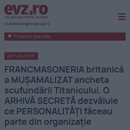
Știri
naționale
coordonare@evzgroup.ro
și
▼ Proiecte speciale
internaționale
|
ACTUALITATE
România
FRANCMASONERIA britanică
-
a MUȘAMALIZAT ancheta
Evenimentul
scufundării Titanicului. O
Zilei
ARHIVĂ SECRETĂ dezvăluie
ce PERSONALITĂȚI făceau
parte din organizație