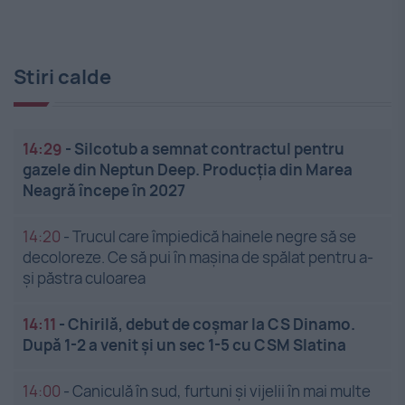
Stiri calde
14:29
-
Silcotub a semnat contractul pentru
gazele din Neptun Deep. Producția din Marea
Neagră începe în 2027
14:20
-
Trucul care împiedică hainele negre să se
decoloreze. Ce să pui în mașina de spălat pentru a-
și păstra culoarea
14:11
-
Chirilă, debut de coșmar la CS Dinamo.
După 1-2 a venit și un sec 1-5 cu CSM Slatina
14:00
-
Caniculă în sud, furtuni și vijelii în mai multe