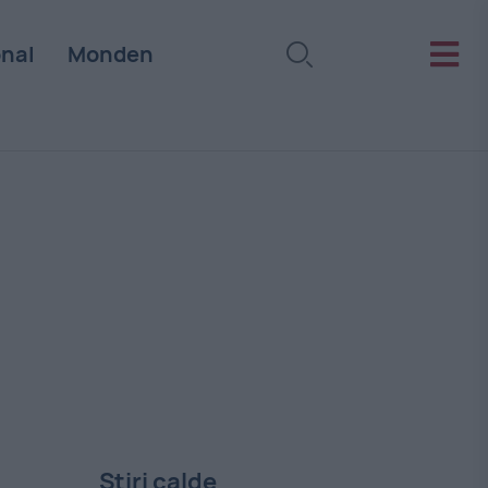
onal
Monden
Stiri calde