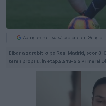
Adaugă-ne ca sursă preferată în Google
Eibar a zdrobit-o pe Real Madrid, scor 3-
teren propriu, în etapa a 13-a a Primerei Di