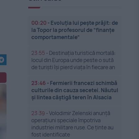
00:20
-
Evoluția lui pește prăjit: de
la Topor la profesorul de ”finanțe
comportamentale”
23:55
-
Destinația turistică mortală:
locul din Europa unde peste o sută
de turiști își pierd viața în fiecare an
23:46
-
Fermierii francezi schimbă
culturile din cauza secetei. Năutul
și lintea câștigă teren în Alsacia
23:39
-
Volodimir Zelenski anunță
operațiuni speciale împotriva
industriei militare ruse. Ce ținte au
fost identificate