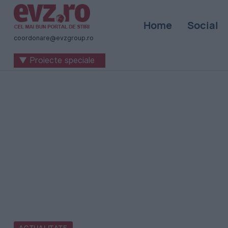
Știri
Home
Social
naționale
coordonare@evzgroup.ro
și
▼ Proiecte speciale
internaționale
|
România
-
Evenimentul
Zilei