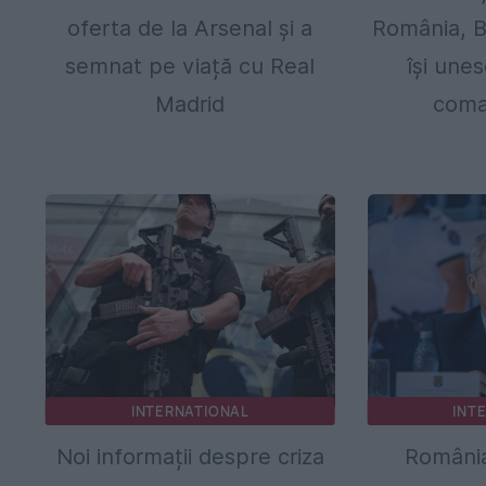
oferta de la Arsenal și a
România, B
semnat pe viață cu Real
își une
Madrid
coma
INTERNATIONAL
INT
Noi informații despre criza
România