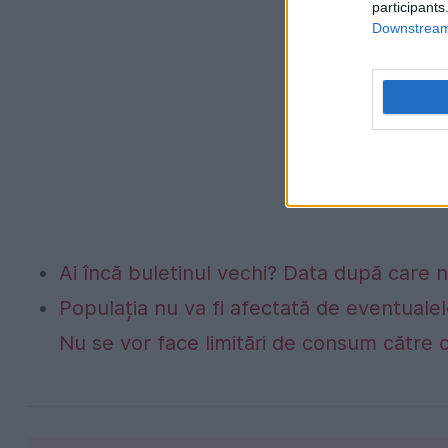
participants
Downstream 
Ai încă buletinul vechi? Data după care nu
Populația nu va fi afectată de eventualel
Nu se vor face limitări de consum către 