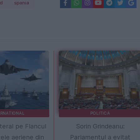
id
spania
ERNATIONAL
POLITICA
ateral pe Flancul
Sorin Grindeanu:
țele aeriene din
Parlamentul a evitat