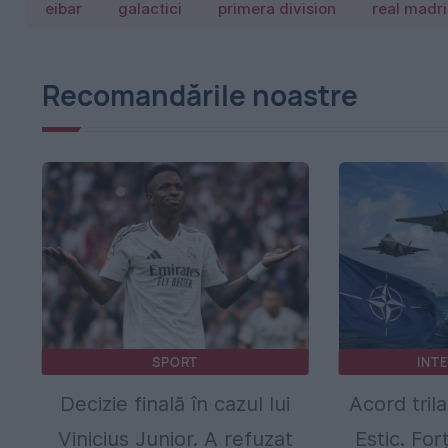
eibar
galactici
primera division
real madr
Recomandările noastre
SPORT
INT
Decizie finală în cazul lui
Acord tril
Vinicius Junior. A refuzat
Estic. For