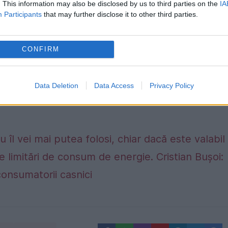
. This information may also be disclosed by us to third parties on the
IA
Participants
that may further disclose it to other third parties.
CONFIRM
Data Deletion
Data Access
Privacy Policy
 îl vei mai putea folosi, chiar dacă este valabil
e limitări de consum de energie. Cristian Bușoi:
consumatorii casnici