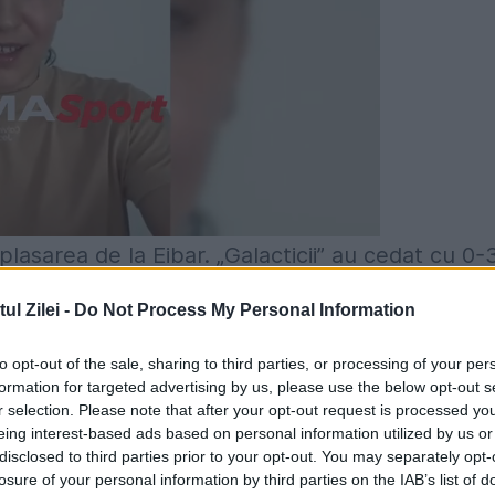
lasarea de la Eibar. „Galacticii” au cedat cu 0-3
ajuns cinci înfrângeri în competiția internă.
l Zilei -
Do Not Process My Personal Information
nte (16) și au mai punctat în repriza a doua,
to opt-out of the sale, sharing to third parties, or processing of your per
57). Real Madrid a ajuns pe locul al 6-lea al
formation for targeted advertising by us, please use the below opt-out s
ă de lidera Barcelona, care va juca, în această
r selection. Please note that after your opt-out request is processed y
eing interest-based ads based on personal information utilized by us or
disclosed to third parties prior to your opt-out. You may separately opt-
losure of your personal information by third parties on the IAB’s list of