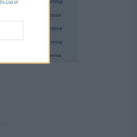
SmartDigi
B’s List of
Exclusiv
Moldova
Horoscop
Vremea