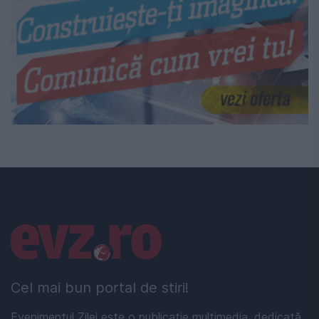
Linkuri utile
Cel mai bun portal de stiri!
Evenimentul Zilei este o publicație multimedia, dedicată