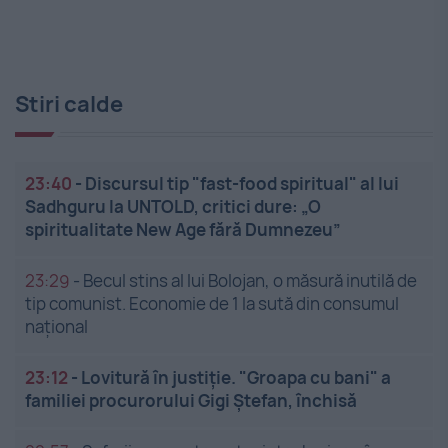
Stiri calde
23:40
-
Discursul tip "fast-food spiritual" al lui
Sadhguru la UNTOLD, critici dure: „O
spiritualitate New Age fără Dumnezeu”
23:29
-
Becul stins al lui Bolojan, o măsură inutilă de
tip comunist. Economie de 1 la sută din consumul
național
23:12
-
Lovitură în justiție. "Groapa cu bani" a
familiei procurorului Gigi Ștefan, închisă