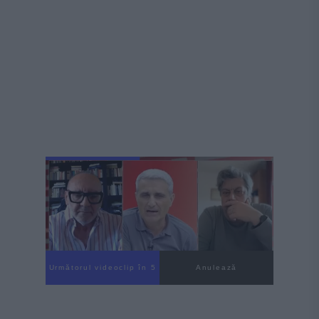
Următorul videoclip în 3
Anulează