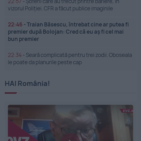
22:57
-
Șoferii care au trecut printre bariere, în
vizorul Poliției. CFR a făcut publice imaginile
22:46
-
Traian Băsescu, întrebat cine ar putea fi
premier după Bolojan: Cred că eu aș fi cel mai
bun premier
22:34
-
Seară complicată pentru trei zodii. Oboseala
le poate da planurile peste cap
HAI România!