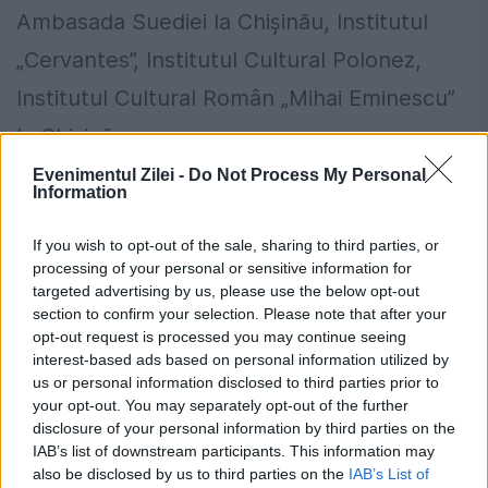
Ambasada Suediei la Chișinău, Institutul
„Cervantes”, Institutul Cultural Polonez,
Institutul Cultural Român „Mihai Eminescu”
la Chișinău ș.a.
Evenimentul Zilei -
Do Not Process My Personal
Information
If you wish to opt-out of the sale, sharing to third parties, or
processing of your personal or sensitive information for
targeted advertising by us, please use the below opt-out
section to confirm your selection. Please note that after your
opt-out request is processed you may continue seeing
interest-based ads based on personal information utilized by
us or personal information disclosed to third parties prior to
your opt-out. You may separately opt-out of the further
disclosure of your personal information by third parties on the
IAB’s list of downstream participants. This information may
also be disclosed by us to third parties on the
IAB’s List of
Românii care au muncit peste 25 de ani