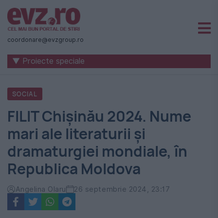
Știri
naționale
coordonare@evzgroup.ro
și
▼ Proiecte speciale
internaționale
|
SOCIAL
România
FILIT Chișinău 2024. Nume
-
mari ale literaturii și
Evenimentul
dramaturgiei mondiale, în
Zilei
Republica Moldova
Angelina Olaru
26 septembrie 2024, 23:17