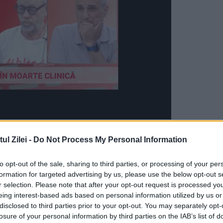
r-o uzină auto, acum România pierde o investiţie
l Zilei -
Do Not Process My Personal Information
iei, transmite Mediafax.
to opt-out of the sale, sharing to third parties, or processing of your per
rcedes-Benz, a anunţat astăzi oficial că va
formation for targeted advertising by us, please use the below opt-out s
r selection. Please note that after your opt-out request is processed y
ia unei noi uzine de motoare.
eing interest-based ads based on personal information utilized by us or
disclosed to third parties prior to your opt-out. You may separately opt-
ia, unde la Sebeş Daimler produce prin compani
losure of your personal information by third parties on the IAB’s list of