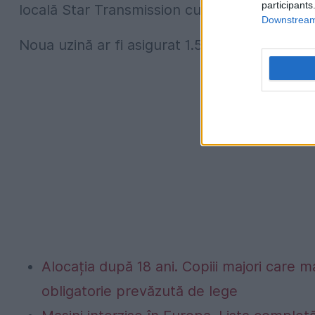
participants
locală Star Transmission cutii de viteze.
Downstream 
Noua uzină ar fi asigurat 1.500 de noi locuri
Alocația după 18 ani. Copiii majori care m
obligatorie prevăzută de lege