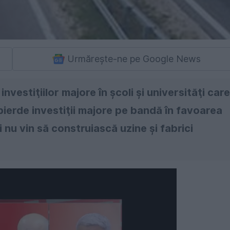
Urmărește-ne pe Google News
investiţiilor majore în şcoli şi universităţi care
pierde investiţii majore pe bandă în favoarea
ni nu vin să construiască uzine şi fabrici