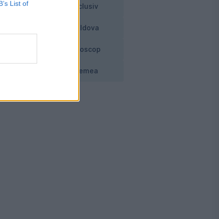
B’s List of
Exclusiv
Moldova
Horoscop
Vremea