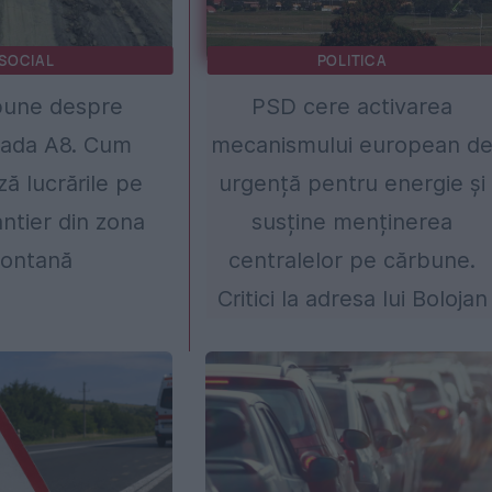
SOCIAL
POLITICA
bune despre
PSD cere activarea
rada A8. Cum
mecanismului european d
ă lucrările pe
urgență pentru energie și
antier din zona
susține menținerea
ontană
centralelor pe cărbune.
Critici la adresa lui Bolojan