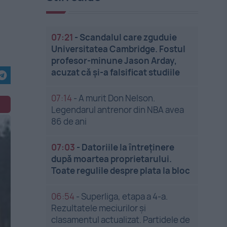
07:21
-
Scandalul care zguduie
Universitatea Cambridge. Fostul
profesor-minune Jason Arday,
acuzat că și-a falsificat studiile
07:14
-
A murit Don Nelson.
Legendarul antrenor din NBA avea
86 de ani
07:03
-
Datoriile la întreținere
după moartea proprietarului.
Toate regulile despre plata la bloc
06:54
-
Superliga, etapa a 4-a.
Rezultatele meciurilor și
clasamentul actualizat. Partidele de