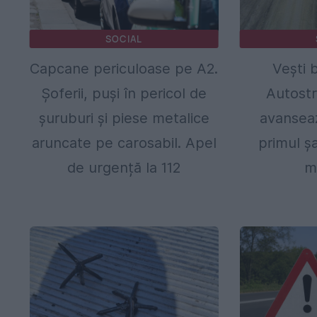
SOCIAL
Capcane periculoase pe A2.
Vești 
Șoferii, puși în pericol de
Autost
șuruburi și piese metalice
avanseaz
aruncate pe carosabil. Apel
primul ș
de urgență la 112
m