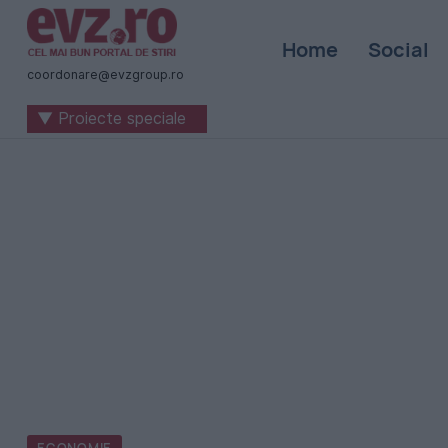
Știri
Home
Social
naționale
coordonare@evzgroup.ro
și
▼ Proiecte speciale
internaționale
|
România
-
Evenimentul
Zilei