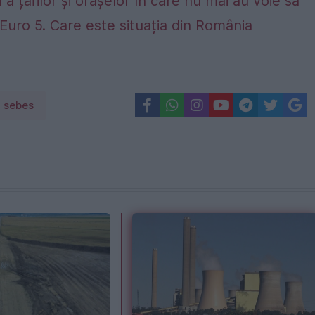
 a țărilor și orașelor în care nu mai au voie să
Euro 5. Care este situația din România
sebes