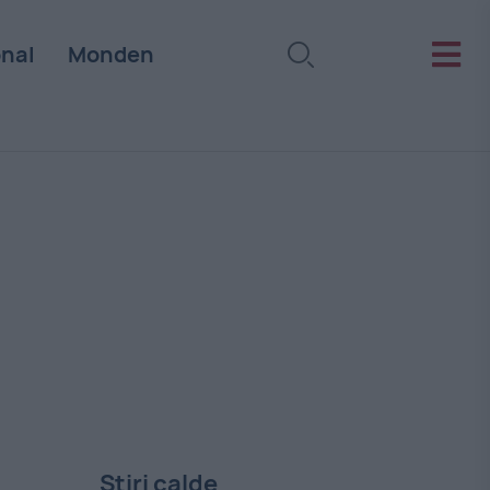
onal
Monden
Stiri calde