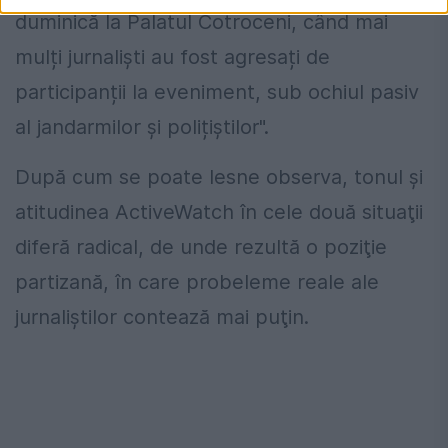
duminică la Palatul Cotroceni, când mai
mulți jurnaliști au fost agresați de
participanții la eveniment, sub ochiul pasiv
al jandarmilor și polițiștilor".
După cum se poate lesne observa, tonul şi
atitudinea ActiveWatch în cele două situaţii
diferă radical, de unde rezultă o poziţie
partizană, în care probeleme reale ale
jurnaliştilor contează mai puţin.