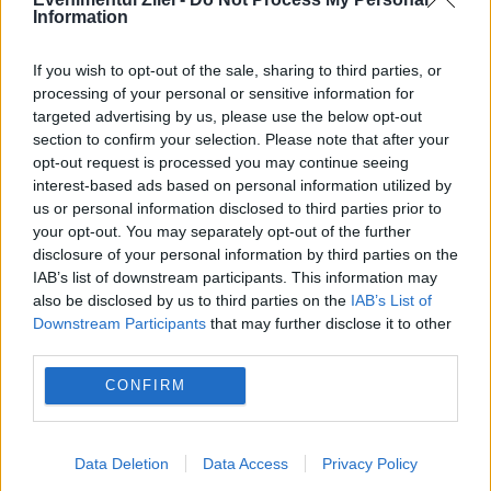
Information
If you wish to opt-out of the sale, sharing to third parties, or
processing of your personal or sensitive information for
targeted advertising by us, please use the below opt-out
section to confirm your selection. Please note that after your
opt-out request is processed you may continue seeing
interest-based ads based on personal information utilized by
us or personal information disclosed to third parties prior to
your opt-out. You may separately opt-out of the further
disclosure of your personal information by third parties on the
IAB’s list of downstream participants. This information may
also be disclosed by us to third parties on the
IAB’s List of
Pe de altă parte, organizaţia lui Mircea
Downstream Participants
that may further disclose it to other
third parties.
Toma a dat atunci următorul comunicat:
CONFIRM
"ActiveWatch condamnă modul
neprofesionist în care au acționat forțele
Data Deletion
Data Access
Privacy Policy
de ordine în timpul mitingului desfășurat