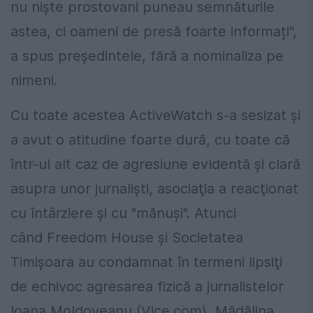
nu niște prostovani puneau semnăturile
astea, ci oameni de presă foarte informați",
a spus președintele, fără a nominaliza pe
nimeni.
Cu toate acestea ActiveWatch s-a sesizat şi
a avut o atitudine foarte dură, cu toate că
într-ul alt caz de agresiune evidentă şi clară
asupra unor jurnalişti, asociaţia a reacţionat
cu întârziere şi cu "mănuşi". Atunci
când Freedom House şi Societatea
Timişoara au condamnat în termeni lipsiţi
de echivoc agresarea fizică a jurnalistelor
Ioana Moldoveanu (Vice.com), Mădălina