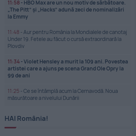
11:58
-
HBO Max are un nou motiv de sărbătoare.
„The Pitt” și „Hacks” adună zeci de nominalizări
la Emmy
11:48
-
Aur pentru România la Mondialele de canotaj
Under 19. Fetele au făcut o cursă extraordinară la
Plovdiv
11:34
-
Violet Hensley a murit la 109 ani. Povestea
artistei care a ajuns pe scena Grand Ole Opry la
99 de ani
11:25
-
Ce se întâmplă acum la Cernavodă. Noua
măsurătoare a nivelului Dunării
HAI România!