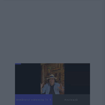
Următorul videoclip în 4
Anulează