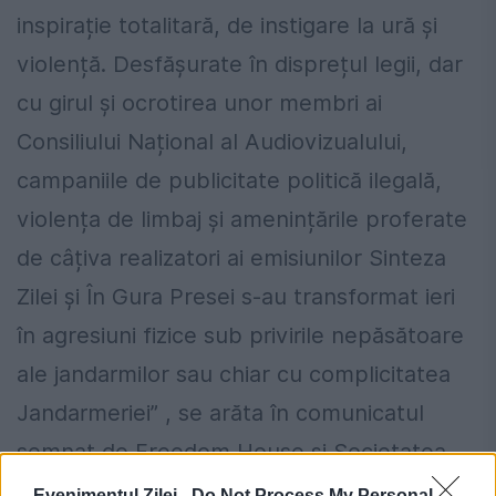
inspirație totalitară, de instigare la ură și
violență. Desfășurate în disprețul legii, dar
cu girul și ocrotirea unor membri ai
Consiliului Național al Audiovizualului,
campaniile de publicitate politică ilegală,
violența de limbaj și amenințările proferate
de câțiva realizatori ai emisiunilor Sinteza
Zilei și În Gura Presei s-au transformat ieri
în agresiuni fizice sub privirile nepăsătoare
ale jandarmilor sau chiar cu complicitatea
Jandarmeriei” , se arăta în comunicatul
semnat de Freedom House şi Societatea
Timişoara.
Evenimentul Zilei -
Do Not Process My Personal