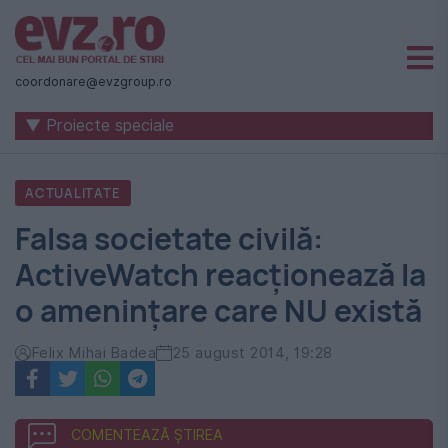
Știri
naționale
coordonare@evzgroup.ro
și
▼ Proiecte speciale
internaționale
|
ACTUALITATE
România
Falsa societate civilă:
-
ActiveWatch reacționează la
Evenimentul
o amenințare care NU există
Zilei
Felix Mihai Badea
25 august 2014, 19:28
COMENTEAZĂ ȘTIREA