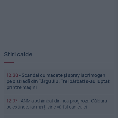
Stiri calde
12:20
-
Scandal cu macete și spray lacrimogen,
pe o stradă din Târgu Jiu. Trei bărbați s-au luptat
printre mașini
12:07
-
ANM a schimbat din nou prognoza. Căldura
se extinde, iar marți vine vârful caniculei