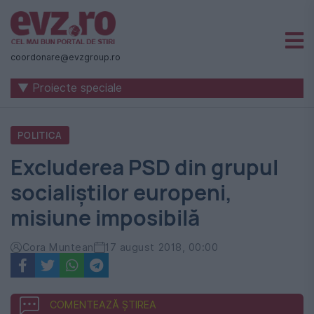
Știri
naționale
coordonare@evzgroup.ro
și
▼ Proiecte speciale
internaționale
|
POLITICA
România
Excluderea PSD din grupul
-
socialiștilor europeni,
Evenimentul
misiune imposibilă
Zilei
Cora Muntean
17 august 2018, 00:00
COMENTEAZĂ ȘTIREA