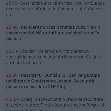
23:55
-
Destinația turistică mortală: locul din Europa
unde peste o sută de turiști își pierd viața în fiecare
an
23:46
-
Fermierii francezi schimbă culturile din
cauza secetei. Năutul și lintea câștigă teren în
Alsacia
23:39
-
Volodimir Zelenski anunță operațiuni
speciale împotriva industriei militare ruse. Ce ținte
au fost identificate
23:29
-
Reacție furibundă a lui Ioan Varga după
umilința din Conference League. Se anunță
plecări în masă de la CFR Cluj
23:18
-
Experții au descoperit o breșă de securitate
în zeci de routere. Producătorul retrage software-ul
și suspendă vânzările