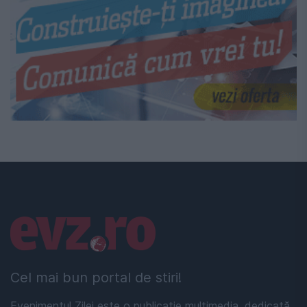
Linkuri utile
Cel mai bun portal de stiri!
Evenimentul Zilei este o publicație multimedia, dedicată