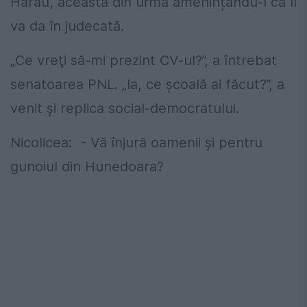
Hărău, aceasta din urmă amenințându-l că îl
va da în judecată.
„Ce vreţi să-mi prezint CV-ul?”, a întrebat
senatoarea PNL. „Ia, ce şcoală ai făcut?”, a
venit şi replica social-democratului.
Nicolicea: - Vă înjură oamenii şi pentru
gunoiul din Hunedoara?