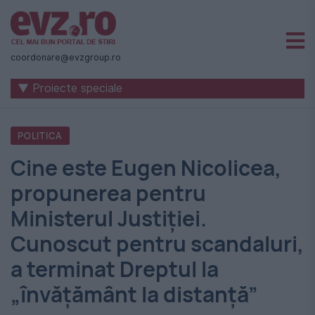
Știri
naționale
coordonare@evzgroup.ro
și
▼ Proiecte speciale
internaționale
|
POLITICA
România
Cine este Eugen Nicolicea,
-
propunerea pentru
Evenimentul
Ministerul Justiției.
Zilei
Cunoscut pentru scandaluri,
a terminat Dreptul la
„învățământ la distanță”