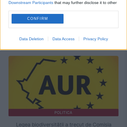
Downstream Participants
that may further disclose it to other
third parties.
POLITICA
CONFIRM
Sorin Grindeanu: Parlamentul a evitat
pierderea a 5,8 miliarde de euro din PNRR și a
Data Deletion
Data Access
Privacy Policy
deblocat 16,7 miliarde din SAFE
POLITICA
Legea biodiversității a trecut de Comisia