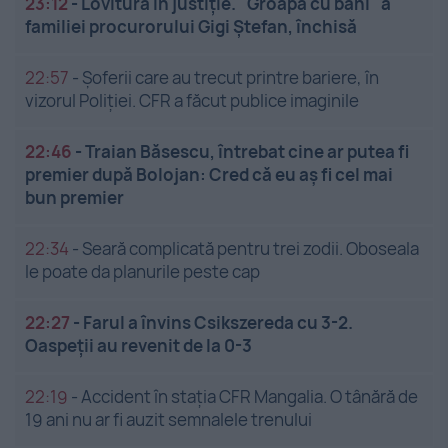
23:12
-
Lovitură în justiție. "Groapa cu bani" a
familiei procurorului Gigi Ștefan, închisă
22:57
-
Șoferii care au trecut printre bariere, în
vizorul Poliției. CFR a făcut publice imaginile
22:46
-
Traian Băsescu, întrebat cine ar putea fi
premier după Bolojan: Cred că eu aș fi cel mai
bun premier
22:34
-
Seară complicată pentru trei zodii. Oboseala
le poate da planurile peste cap
22:27
-
Farul a învins Csikszereda cu 3-2.
Oaspeții au revenit de la 0-3
22:19
-
Accident în stația CFR Mangalia. O tânără de
19 ani nu ar fi auzit semnalele trenului