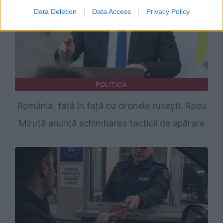
Data Deletion
Data Access
Privacy Policy
POLITICA
România, față în față cu dronele rusești. Radu
Miruță anunță schimbarea tacticii de apărare