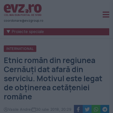
Știri
naționale
coordonare@evzgroup.ro
și
▼ Proiecte speciale
internaționale
|
INTERNATIONAL
România
Etnic român din regiunea
-
Cernăuţi dat afară din
Evenimentul
serviciu. Motivul este legat
Zilei
de obţinerea cetăţeniei
române
Vasile Andrei
30 iulie 2018, 20:29