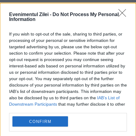
Evenimentul Zilei -
Do Not Process My Personal
Information
If you wish to opt-out of the sale, sharing to third parties, or
processing of your personal or sensitive information for
targeted advertising by us, please use the below opt-out
section to confirm your selection. Please note that after your
opt-out request is processed you may continue seeing
interest-based ads based on personal information utilized by
POLITICA
us or personal information disclosed to third parties prior to
your opt-out. You may separately opt-out of the further
PSD cere activarea mecanismului european
disclosure of your personal information by third parties on the
de urgență pentru energie și susține
IAB’s list of downstream participants. This information may
also be disclosed by us to third parties on the
IAB’s List of
menținerea centralelor pe cărbune. Critici la
Downstream Participants
that may further disclose it to other
third parties.
adresa lui Bolojan
CONFIRM