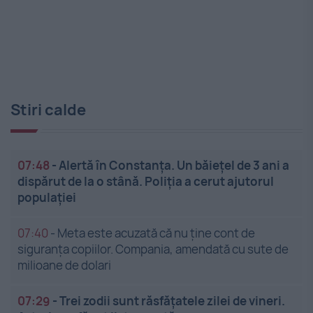
Stiri calde
07:48
-
Alertă în Constanța. Un băiețel de 3 ani a
dispărut de la o stână. Poliția a cerut ajutorul
populației
07:40
-
Meta este acuzată că nu ține cont de
siguranța copiilor. Compania, amendată cu sute de
milioane de dolari
07:29
-
Trei zodii sunt răsfățatele zilei de vineri.