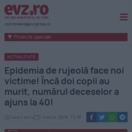
Știri
naționale
coordonare@evzgroup.ro
și
▼ Proiecte speciale
internaționale
|
ACTUALITATE
România
Epidemia de rujeolă face noi
-
victime! Încă doi copii au
Evenimentul
murit, numărul deceselor a
Zilei
ajuns la 40!
Dana Lascu
2 martie 2018, 15:18