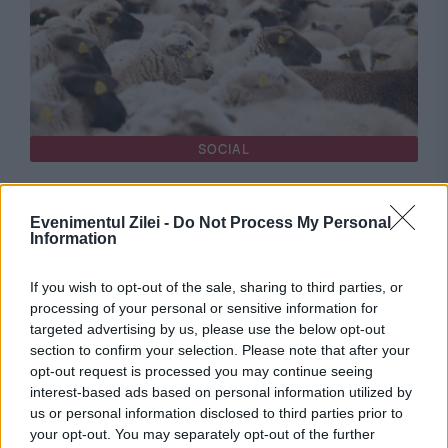
SOCIAL
România și Turcia, acord strategic pentru
Evenimentul Zilei -
Do Not Process My Personal
exportul de ovine. Soluțiile discutate la Ankara
Information
pentru fermierii români
If you wish to opt-out of the sale, sharing to third parties, or
processing of your personal or sensitive information for
targeted advertising by us, please use the below opt-out
section to confirm your selection. Please note that after your
opt-out request is processed you may continue seeing
interest-based ads based on personal information utilized by
us or personal information disclosed to third parties prior to
your opt-out. You may separately opt-out of the further