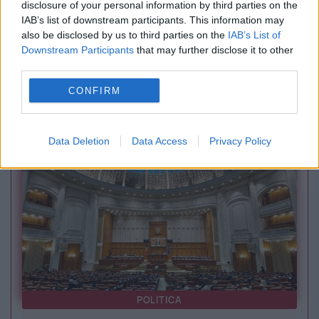
disclosure of your personal information by third parties on the
IAB’s list of downstream participants. This information may
also be disclosed by us to third parties on the
IAB’s List of
SOCIAL
Downstream Participants
that may further disclose it to other
third parties.
Planul de salvare pentru industria națională de
CONFIRM
apărare. Ministrul Economiei anunță consultări
la ROMAERO pentru modernizarea ROMARM
Data Deletion
Data Access
Privacy Policy
POLITICA