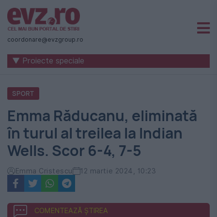
Știri
naționale
coordonare@evzgroup.ro
și
▼ Proiecte speciale
internaționale
|
SPORT
România
Emma Răducanu, eliminată
-
în turul al treilea la Indian
Evenimentul
Wells. Scor 6-4, 7-5
Zilei
Emma Cristescu
12 martie 2024, 10:23
COMENTEAZĂ ȘTIREA