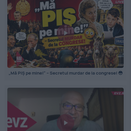
„Mă PIȘ pe mine!” – Secretul murdar de la congrese! 😳