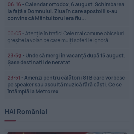
06:16
-
Calendar ortodox, 6 august. Schimbarea
la față a Domnului. Ziua în care apostolii s-au
convins că Mântuitorul era fiu...
06:05
-
Atenție în trafic! Cele mai comune obiceiuri
greșite la volan pe care mulți șoferi le ignoră
23:59
-
Unde să mergi în vacanță după 15 august.
Șase destinații de neratat
23:51
-
Amenzi pentru călătorii STB care vorbesc
pe speaker sau ascultă muzică fără căști. Ce se
întâmplă la Metrorex
HAI România!