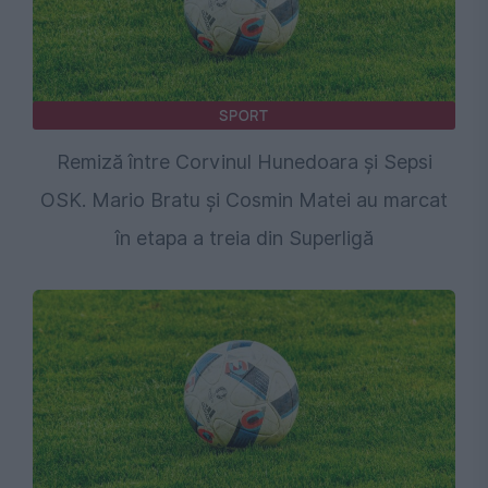
SPORT
Remiză între Corvinul Hunedoara și Sepsi
OSK. Mario Bratu și Cosmin Matei au marcat
în etapa a treia din Superligă