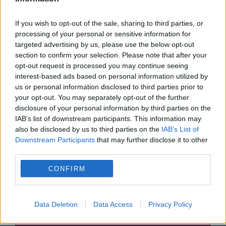
If you wish to opt-out of the sale, sharing to third parties, or
processing of your personal or sensitive information for
targeted advertising by us, please use the below opt-out
section to confirm your selection. Please note that after your
SPORT
opt-out request is processed you may continue seeing
interest-based ads based on personal information utilized by
Un taximetrist din București a fost prins când
us or personal information disclosed to third parties prior to
vindea materiale pirotehnice ultrașilor
your opt-out. You may separately opt-out of the further
disclosure of your personal information by third parties on the
IAB’s list of downstream participants. This information may
also be disclosed by us to third parties on the
IAB’s List of
Downstream Participants
that may further disclose it to other
third parties.
CONFIRM
Data Deletion
Data Access
Privacy Policy
SPORT