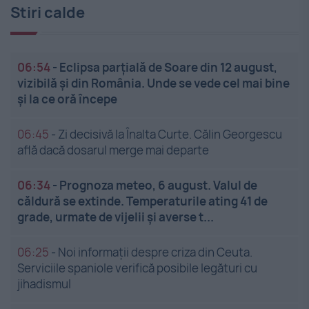
Stiri calde
06:54
-
Eclipsa parțială de Soare din 12 august,
vizibilă și din România. Unde se vede cel mai bine
și la ce oră începe
06:45
-
Zi decisivă la Înalta Curte. Călin Georgescu
află dacă dosarul merge mai departe
06:34
-
Prognoza meteo, 6 august. Valul de
căldură se extinde. Temperaturile ating 41 de
grade, urmate de vijelii și averse t...
06:25
-
Noi informații despre criza din Ceuta.
Serviciile spaniole verifică posibile legături cu
jihadismul