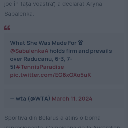
joc în fața voastră”, a declarat Aryna
Sabalenka.
What She Was Made For 👚
@SabalenkaA
holds firm and prevails
over Raducanu, 6-3, 7-
5!
#TennisParadise
pic.twitter.com/EG8xOXo5uK
— wta (@WTA)
March 11, 2024
Sportiva din Belarus a atins o bornă
impresionantă. Campioana de la Australian