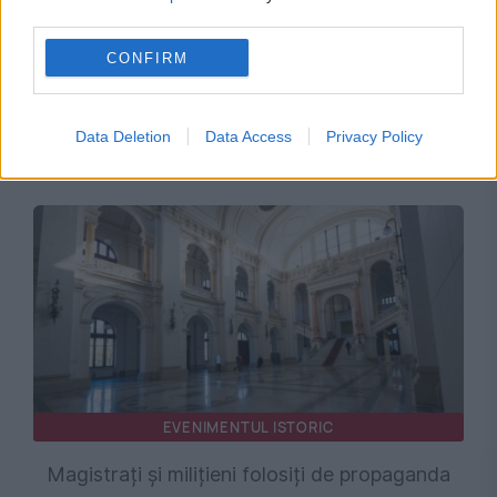
third parties.
CONFIRM
INTERNATIONAL
Vrea să trăiască, dar medicii vor să-i oprească
Data Deletion
Data Access
Privacy Policy
tratamentul. Cazul a ajuns în justiție
EVENIMENTUL ISTORIC
Magistrați și milițieni folosiți de propaganda