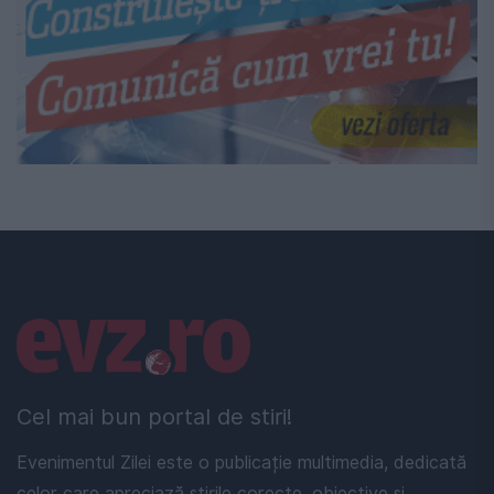
Linkuri utile
Cel mai bun portal de stiri!
Evenimentul Zilei este o publicație multimedia, dedicată
celor care apreciază știrile corecte, obiective și