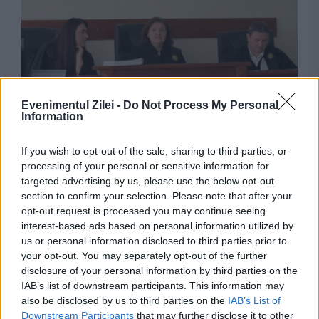
Evenimentul Zilei -
Do Not Process My Personal
JUSTITIE
Information
Judecătoarea Angela Catană, prima reacție
If you wish to opt-out of the sale, sharing to third parties, or
după excluderea din magistratură de către
processing of your personal or sensitive information for
targeted advertising by us, please use the below opt-out
CSM
section to confirm your selection. Please note that after your
opt-out request is processed you may continue seeing
interest-based ads based on personal information utilized by
us or personal information disclosed to third parties prior to
your opt-out. You may separately opt-out of the further
disclosure of your personal information by third parties on the
IAB’s list of downstream participants. This information may
also be disclosed by us to third parties on the
IAB’s List of
Downstream Participants
that may further disclose it to other