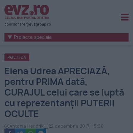
Știri
naționale
coordonare@evzgroup.ro
și
▼ Proiecte speciale
internaționale
|
POLITICA
România
Elena Udrea APRECIAZĂ,
-
pentru PRIMA dată,
Evenimentul
CURAJUL celui care se luptă
Zilei
cu reprezentanţii PUTERII
OCULTE
Antonia Hendrik
22 decembrie 2017, 15:38