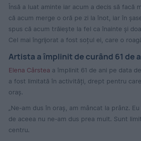
Însă a luat aminte iar acum a decis să facă 
că acum merge o oră pe zi la înot, iar în șas
spus că acum trăiește la fel ca înainte și do
Cel mai îngrijorat a fost soțul ei, care o roa
Artista a împlinit de curând 61 de a
Elena Cârstea
a împlinit 61 de ani pe data d
a fost limitată în activități, drept pentru ca
oraș.
„Ne-am dus în oraș, am mâncat la prânz. Eu
de aceea nu ne-am dus prea mult. Sunt limita
centru.