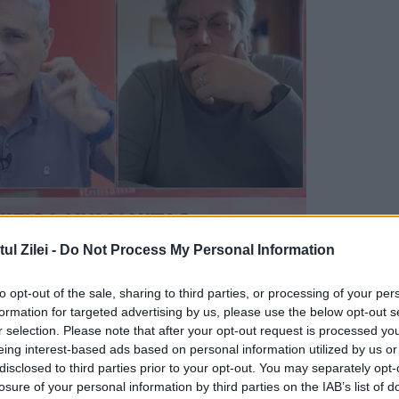
l Zilei -
Do Not Process My Personal Information
iagnosticată cu pneumonie și a suferit un atac
to opt-out of the sale, sharing to third parties, or processing of your per
, drept pentru care a fost nevoită să se
formation for targeted advertising by us, please use the below opt-out s
r selection. Please note that after your opt-out request is processed y
unzător.
eing interest-based ads based on personal information utilized by us or
disclosed to third parties prior to your opt-out. You may separately opt-
 a fost înainte de pneumonie, cu vreo
losure of your personal information by third parties on the IAB’s list of