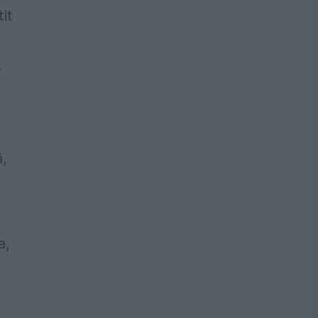
it
.
ă,
a,