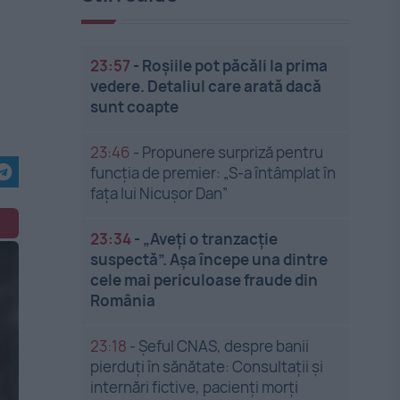
23:57
-
Roșiile pot păcăli la prima
vedere. Detaliul care arată dacă
sunt coapte
23:46
-
Propunere surpriză pentru
funcția de premier: „S-a întâmplat în
fața lui Nicușor Dan”
23:34
-
„Aveți o tranzacție
suspectă”. Așa începe una dintre
cele mai periculoase fraude din
România
23:18
-
Șeful CNAS, despre banii
pierduți în sănătate: Consultații și
internări fictive, pacienți morți