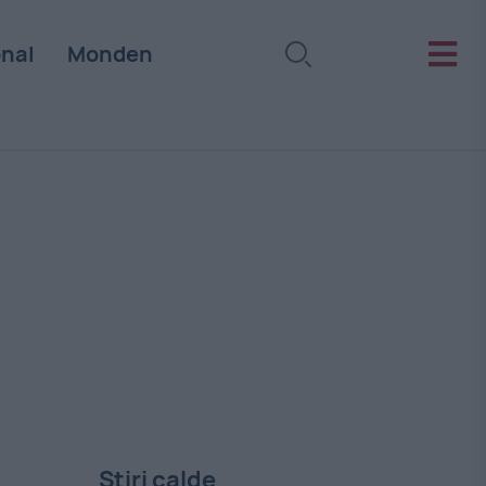
onal
Monden
Stiri calde