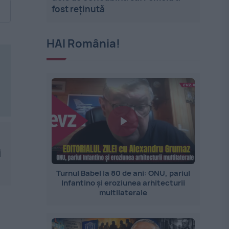
fost reținută
HAI România!
i
Turnul Babel la 80 de ani: ONU, pariul
Infantino și eroziunea arhitecturii
multilaterale