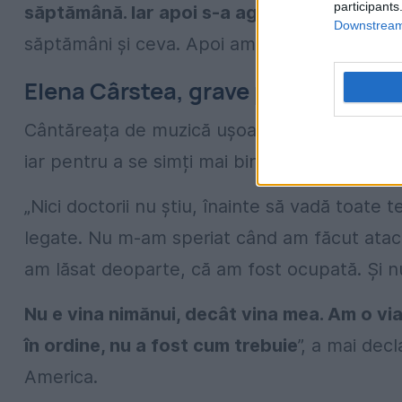
participants
săptămână. Iar apoi s-a agravat. Și am intr
Downstream 
săptămâni și ceva. Apoi am făcut tratament a
Elena Cârstea, grave probleme de
Cântăreața de muzică ușoară a mărturisit că 
iar pentru a se simți mai bine e nevoie să n
„Nici doctorii nu știu, înainte să vadă toate
legate. Nu m-am speriat când am făcut atacu
am lăsat deoparte, că am fost ocupată. Și n
Nu e vina nimănui, decât vina mea. Am o via
în ordine, nu a fost cum trebuie
”, a mai dec
America.