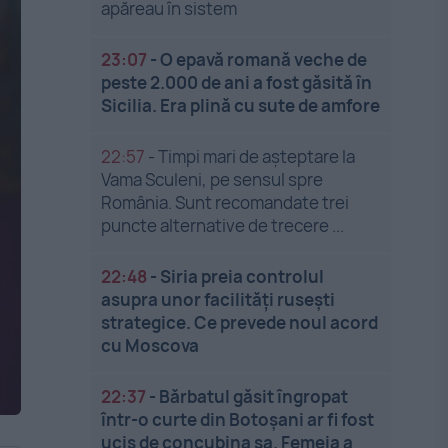
apăreau în sistem
23:07
-
O epavă romană veche de
peste 2.000 de ani a fost găsită în
Sicilia. Era plină cu sute de amfore
22:57
-
Timpi mari de așteptare la
Vama Sculeni, pe sensul spre
România. Sunt recomandate trei
puncte alternative de trecere ...
22:48
-
Siria preia controlul
asupra unor facilități rusești
strategice. Ce prevede noul acord
cu Moscova
22:37
-
Bărbatul găsit îngropat
într-o curte din Botoșani ar fi fost
ucis de concubina sa. Femeia a