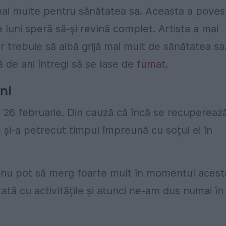
mai multe pentru sănătatea sa. Aceasta a povest
e luni speră să-și revină complet. Artista a mai
ar trebuie să aibă grijă mai mult de sănătatea sa
gă de ani întregi să se lase de
fumat
.
ni
e 26 februarie. Din cauză că încă se recupereaz
re și-a petrecut timpul împreună cu soțul ei în
 nu pot să merg foarte mult în momentul acest
tă cu activitățile și atunci ne-am dus numai în