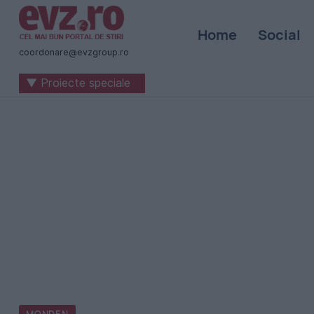
Știri
Home
Social
naționale
coordonare@evzgroup.ro
și
▼ Proiecte speciale
internaționale
|
România
-
Evenimentul
Zilei