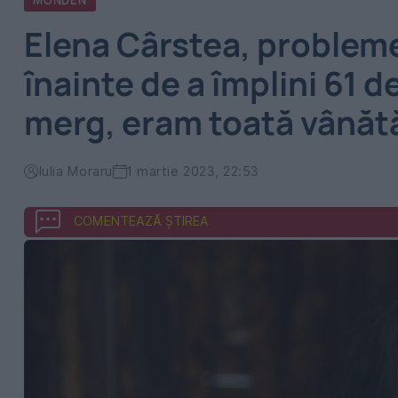
MONDEN
Elena Cârstea, probleme
înainte de a împlini 61 
merg, eram toată vânăt
Iulia Moraru
1 martie 2023, 22:53
COMENTEAZĂ ȘTIREA