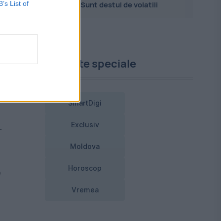
B’s List of
Sunt destul de volatili
ă
Proiecte speciale
e,
SmartDigi
Exclusiv
r
Moldova
Horoscop
e
Vremea