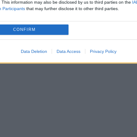
. This information may also be disclosed by us to third parties on the
IA
Participants
that may further disclose it to other third parties.
 adoptate
ar cele două fiice adoptate i-au făcut declarații
CONFIRM
„La mulți ani mamei mele! Ea e femeia care și-
 pe ai mei! Te iubesc, mămico!
”, a scris fiica ei,
Data Deletion
Data Access
Privacy Policy