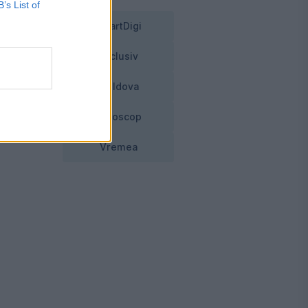
B’s List of
SmartDigi
Exclusiv
Moldova
a
Horoscop
Vremea