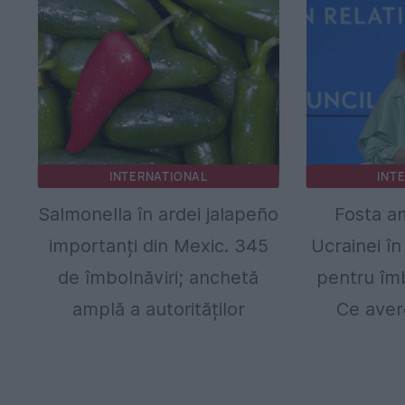
INTERNATIONAL
INT
Salmonella în ardei jalapeño
Fosta a
importanți din Mexic. 345
Ucrainei î
de îmbolnăviri; anchetă
pentru îmb
amplă a autorităților
Ce aver