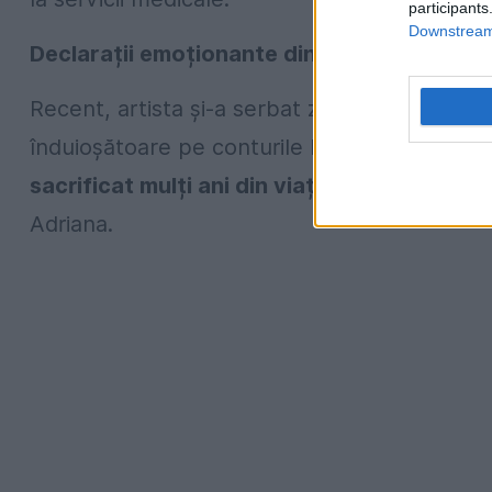
participants
Downstream 
Declarații emoționante din partea fiicelor
Recent, artista și-a serbat ziua de naștere, i
înduioșătoare pe conturile lor de Facebook.
sacrificat mulți ani din viață ca eu să-i am
Adriana.