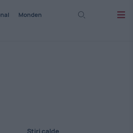
onal
Monden
Stiri calde