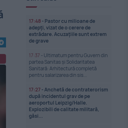
ă
17:48
-
Pastor cu milioane de
adepți, vizat de o cerere de
extrădare. Acuzațiile sunt extrem
de grave
17:37
-
Ultimatum pentru Guvern din
partea Sanitas și Solidaritatea
Sanitară: Arhitectură completă
pentru salarizarea din sis...
17:27
-
Anchetă de contraterorism
după incidentul grav de pe
aeroportul Leipzig/Halle.
Explozibili de calitate militară,
găsi...