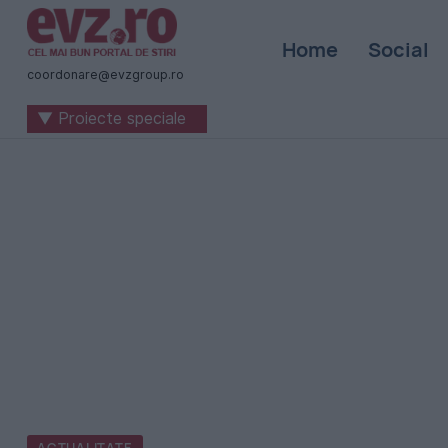
Știri
Home
Social
naționale
coordonare@evzgroup.ro
și
▼ Proiecte speciale
internaționale
|
România
-
Evenimentul
Zilei