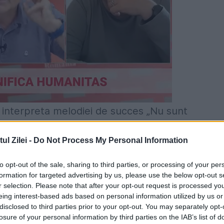
, interpreta melodiei de succes „Nu sunt
mesaj explicativ:
„Nu sunt supărată pe români, 
l Zilei -
Do Not Process My Personal Information
ispărut din preferințele televiziunilor și a
to opt-out of the sale, sharing to third parties, or processing of your per
formation for targeted advertising by us, please use the below opt-out s
r selection. Please note that after your opt-out request is processed y
ul interviu pentru a ajuta un băiat grav bolnav ș
eing interest-based ads based on personal information utilized by us or
tizeze cazul tânărului și să-l ajute să aiba acce
disclosed to third parties prior to your opt-out. You may separately opt-
losure of your personal information by third parties on the IAB’s list of