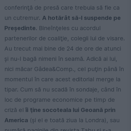
conferinţă de presă care trebuia să fie ca
un cutremur.
A hotărât să-l suspende pe
Preşedinte.
Bineînţeles cu acordul
partenerilor de coaliţie, colegii lui de visare.
Au trecut mai bine de 24 de ore de atunci
şi nu-l bagă nimeni în seamă. Adică ai lui,
nici măcar Gâdea&Comp., cel puţin până în
momentul în care acest editorial merge la
tipar. Cum să nu scadă în sondaje, când în
loc de programe economice pe timp de
criză el
îi ţine socoteala lui Geoană prin
America
(şi el e toată ziua la Londra), sau
numără paginile din revista Tabu şi s-a