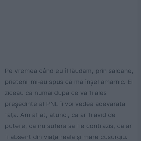
Pe vremea când eu îl lăudam, prin saloane,
prietenii mi-au spus că mă înşel amarnic. Ei
ziceau că numai după ce va fi ales
preşedinte al PNL îi voi vedea adevărata
faţă. Am aflat, atunci, că ar fi avid de
putere, că nu suferă să fie contrazis, că ar
fi absent din viaţa reală şi mare cusurgiu.