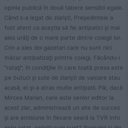
opinia publică în două tabere sensibil egale.
Când s-a legat de ziarişti, Preşedintele a
fost atent ca aceştia să fie antipatici şi mai
ales urâţi de o mare parte dintre colegii lor.
Crin a ales doi gazetari care nu sunt nici
măcar antipatizaţi printre colegi. Făcându-i
"rataţi", în condiţiile în care toată presa este
pe butuci şi sute de ziarişti de valoare stau
acasă, el şi-a atras multe antipatii. Păi, dacă
Mircea Marian, care este senior editor la
acest ziar, administrează un site de succes
şi are emisiune în fiecare seară la TVR Info
este ratat, ceilalţi cum sunt? Probabil şi din