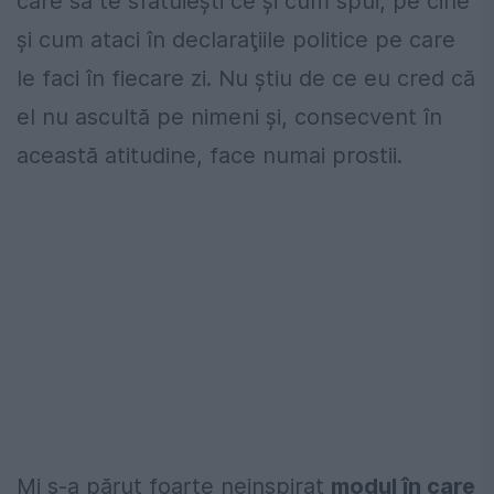
care să te sfătuieşti ce şi cum spui, pe cine
şi cum ataci în declaraţiile politice pe care
le faci în fiecare zi. Nu ştiu de ce eu cred că
el nu ascultă pe nimeni şi, consecvent în
această atitudine, face numai prostii.
Mi s-a părut foarte neinspirat
modul în care