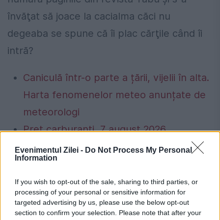
învăţat să joace la cacialma căci nu
degeaba se spune că îi plac cărţile când îi
intră?
Caniculă într-o parte a țării, vijelii în alta.
Harta fenomenelor meteo anunțate de
meteorologi
Preț carburanți, 7 august 2026.
Schimbarea apărută înainte de weekend
Evenimentul Zilei -
Do Not Process My Personal
Information
la benzinării
If you wish to opt-out of the sale, sharing to third parties, or
processing of your personal or sensitive information for
targeted advertising by us, please use the below opt-out
section to confirm your selection. Please note that after your
crin antonescu
dan voiculescu