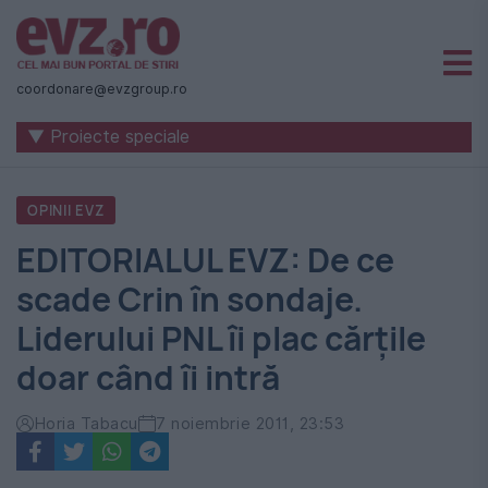
Știri
naționale
coordonare@evzgroup.ro
și
▼ Proiecte speciale
internaționale
|
OPINII EVZ
România
EDITORIALUL EVZ: De ce
-
scade Crin în sondaje.
Evenimentul
Liderului PNL îi plac cărţile
Zilei
doar când îi intră
Horia Tabacu
7 noiembrie 2011, 23:53