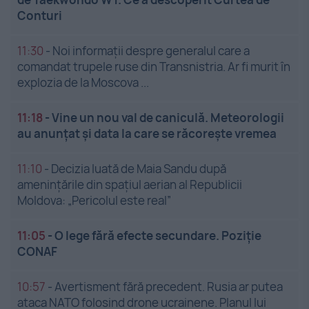
Conturi
11:30
-
Noi informații despre generalul care a
comandat trupele ruse din Transnistria. Ar fi murit în
explozia de la Moscova ...
11:18
-
Vine un nou val de caniculă. Meteorologii
au anunțat și data la care se răcorește vremea
11:10
-
Decizia luată de Maia Sandu după
amenințările din spațiul aerian al Republicii
Moldova: „Pericolul este real”
11:05
-
O lege fără efecte secundare. Poziție
CONAF
10:57
-
Avertisment fără precedent. Rusia ar putea
ataca NATO folosind drone ucrainene. Planul lui