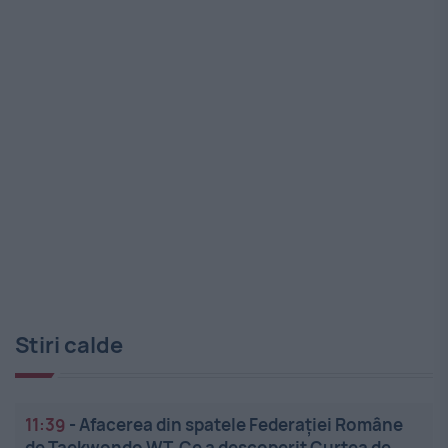
Stiri calde
11:39
-
Afacerea din spatele Federației Române
de Taekwondo WT. Ce a descoperit Curtea de