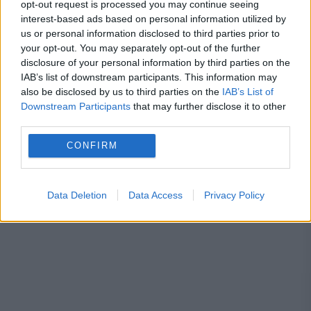
opt-out request is processed you may continue seeing
interest-based ads based on personal information utilized by
mircea geoana
mircea marian
pensie
us or personal information disclosed to third parties prior to
your opt-out. You may separately opt-out of the further
PNL
presedintie
rodica culcer
sondaj
disclosure of your personal information by third parties on the
IAB’s list of downstream participants. This information may
traian băsescu
tvr
Victor Ponta
also be disclosed by us to third parties on the
IAB’s List of
Downstream Participants
that may further disclose it to other
third parties.
CONFIRM
Data Deletion
Data Access
Privacy Policy