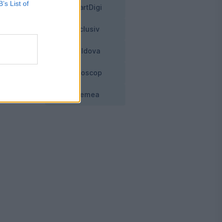
B’s List of
SmartDigi
e
Exclusiv
i
Moldova
Horoscop
Vremea
i