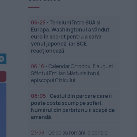
06:25
-
Tensiuni între SUA și
Europa. Washingtonul a vândut
euro în secret pentru a salva
yenul japonez, iar BCE
reacționează
06:16
-
Calendar Ortodox, 8 august.
Sfântul Emilian Mărturisitorul,
episcopul Cizicului
06:05
-
Gestul din parcare care îi
poate costa scump pe șoferi.
Numărul din parbriz nu îi scapă de
amendă
23:58
-
De ce au românii o pensie