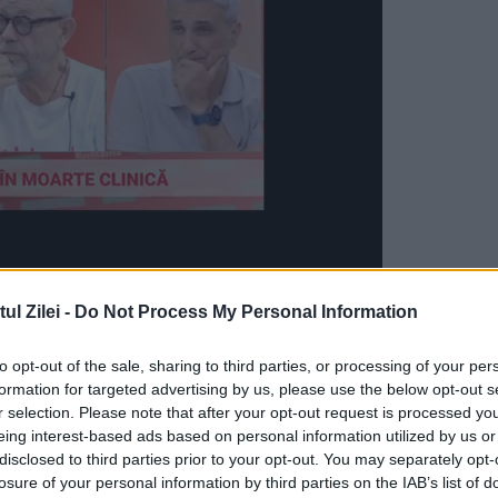
ărâre judecătoarească despre care am aflat
l Zilei -
Do Not Process My Personal Information
ă, la o primă vedere, mi se pare absolut bizar c
to opt-out of the sale, sharing to third parties, or processing of your per
st achitați în raport de cel care a instigat la
formation for targeted advertising by us, please use the below opt-out s
 condamnat pentru această faptă, și numai
r selection. Please note that after your opt-out request is processed y
eing interest-based ads based on personal information utilized by us or
” a spus Lucian Bolcaș, adăugând că ”există
disclosed to third parties prior to your opt-out. You may separately opt-
losure of your personal information by third parties on the IAB’s list of
lorificat prin căile de atac”, potrivit DCnews.