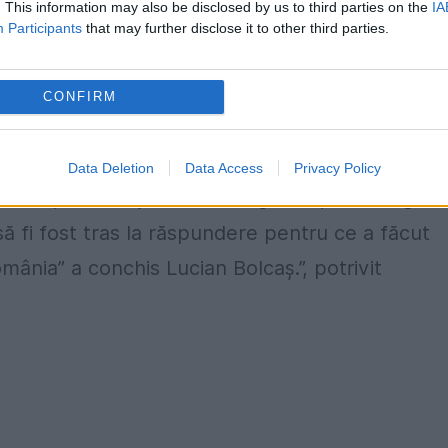
. This information may also be disclosed by us to third parties on the
IA
Participants
that may further disclose it to other third parties.
a răspuns: ”Contestația în anulare”. ”Această cal
 condiții, executarea hotărârii e imediată” a ma
CONFIRM
la DCNews.
ine, această sentință mă nemulțumește. Dl Liviu
Data Deletion
Data Access
Privacy Policy
ent, trebuia judecat de egalii lui, de colegii să
să fi fost tras la răspundere pentru ce a făcut
ânia” a conchis Lucian Bolcaș.”, potrivit