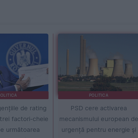
OLITICA
POLITICA
ențiile de rating
PSD cere activarea
trei factori-cheie
mecanismului european d
de următoarea
urgență pentru energie și