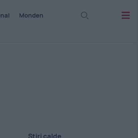
onal
Monden
Stiri calde