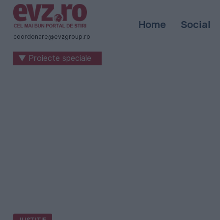
Știri
Home
Social
naționale
coordonare@evzgroup.ro
și
▼ Proiecte speciale
internaționale
|
România
-
Evenimentul
Zilei