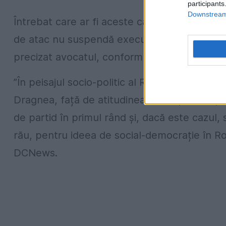
participants
Downstream 
Întrebat care ar fi aceste căi, Lucian Bolcaș 
de atac nu suspendă executarea și, în aceste
precizat avocatul, conform jurnaliștilor de 
”În peisajul socio-politic al României, pe m
Dragnea, față de atitudinea avută până-n prez
de partid în primul rând și, dacă este cazul, 
rău, pentru ideea de social-democrație în Rom
DCNews.