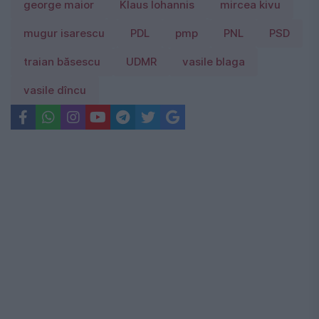
george maior
Klaus Iohannis
mircea kivu
mugur isarescu
PDL
pmp
PNL
PSD
traian băsescu
UDMR
vasile blaga
vasile dîncu