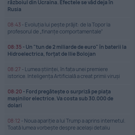
războiul din Ucraina. Efectele se văd deja în
Rusia
08:43
-
Evoluția lui pește prăjit: de la Topor la
profesorul de „finanțe comportamentale”
08:35
-
Un "tun de 2 miliarde de euro" în baterii la
Hidroelectrica, forțat de Ilie Bolojan
08:27
-
Lumea științei, în fața unei premiere
istorice. Inteligența Artificială a creat primii viruși
08:20
-
Ford pregătește o surpriză pe piața
mașinilor electrice. Va costa sub 30.000 de
dolari
08:12
-
Noua apariție a lui Trump a aprins internetul.
Toată lumea vorbește despre același detaliu