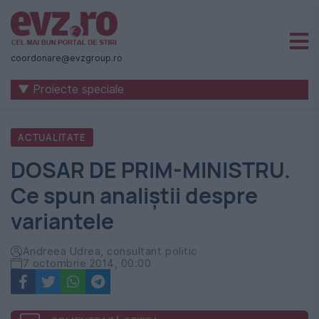
Știri
naționale
coordonare@evzgroup.ro
și
▼ Proiecte speciale
internaționale
|
ACTUALITATE
România
DOSAR DE PRIM-MINISTRU.
-
Ce spun analiștii despre
Evenimentul
variantele
Zilei
Andreea Udrea, consultant politic
7 octombrie 2014, 00:00