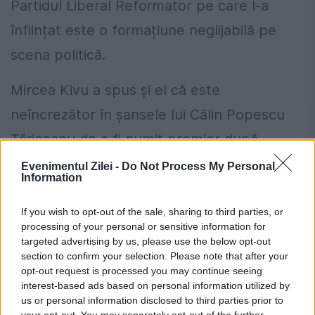
Partidul Liberal Reformator pe care l-a
înființat este o formațiune neglijabilă pe
scena politică.
Mircea Kivu a spus și el că este
neîncrezător în șansele lui Călin Popescu
Tăriceanu de a fi numit premier după
alegerile prezidențiale, pentru că asta ar
Evenimentul Zilei -
Do Not Process My Personal
Information
genera nemulțumiri în interiorul PSD și ar
însemna ca Victor Ponta să își dea singur
If you wish to opt-out of the sale, sharing to third parties, or
processing of your personal or sensitive information for
foc la valiză. El a declarat că principalul
targeted advertising by us, please use the below opt-out
section to confirm your selection. Please note that after your
avantaj ar fi legat de faptul că s-ar
opt-out request is processed you may continue seeing
transmite mesajul de refacere a USL, ceea
interest-based ads based on personal information utilized by
us or personal information disclosed to third parties prior to
ce s-a dorit de la bun început în cazul
your opt-out. You may separately opt-out of the further