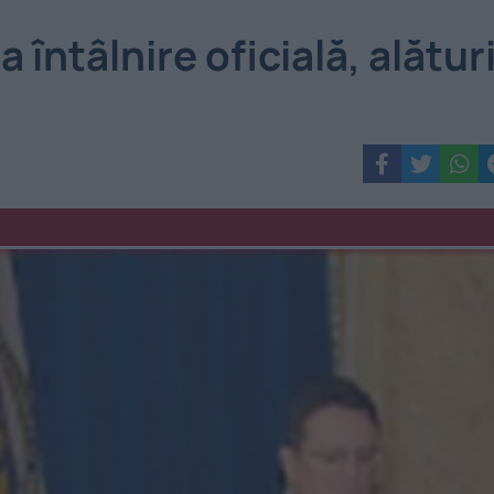
ntâlnire oficială, alătur