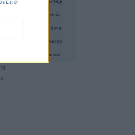
SmartDigi
B’s List of
Exclusiv
Moldova
Horoscop
Vremea
n
ni
că