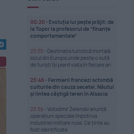
i
00:20
-
Evoluția lui pește prăjit: de
la Topor la profesorul de ”finanțe
comportamentale”
23:55
-
Destinația turistică mortală:
locul din Europa unde peste o sută
de turiști își pierd viața în fiecare an
23:46
-
Fermierii francezi schimbă
culturile din cauza secetei. Năutul
și lintea câștigă teren în Alsacia
23:39
-
Volodimir Zelenski anunță
operațiuni speciale împotriva
industriei militare ruse. Ce ținte au
fost identificate