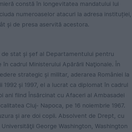
emieră constă în longevitatea mandatului lui
iuda numeroaselor atacuri la adresa instituției,
cât și de presa aservită acestora.
r de stat şi şef al Departamentului pentru
 în cadrul Ministerului Apărării Naţionale. În
dere strategic și militar, aderarea României la
i 1992 şi 1997, el a lucrat ca diplomat în cadrul
oi ani fiind Însărcinat cu Afaceri al Ambasadei
ocalitatea Cluj- Napoca, pe 16 noiembrie 1967.
Buzura şi are doi copii. Absolvent de Drept, cu
l Universităţii George Washington, Washington