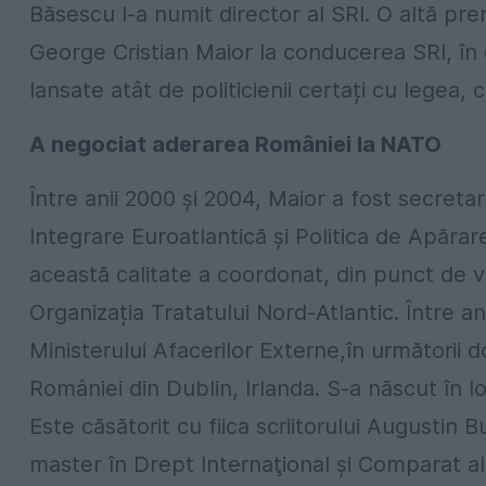
Băsescu l-a numit director al SRI. O altă pr
George Cristian Maior la conducerea SRI, în c
lansate atât de politicienii certați cu legea, 
A negociat aderarea României la NATO
Între anii 2000 şi 2004, Maior a fost secreta
Integrare Euroatlantică şi Politica de Apărare
această calitate a coordonat, din punct de ve
Organizația Tratatului Nord-Atlantic. Între ani
Ministerului Afacerilor Externe,în următorii d
României din Dublin, Irlanda. S-a născut în l
Este căsătorit cu fiica scriitorului Augustin 
master în Drept Internaţional şi Comparat a