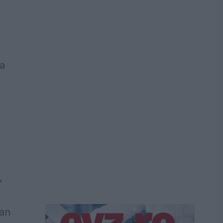
ea
,
ian