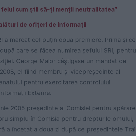
elul cum știi să-ți menții neutralitatea”
lături de ofițeri de informații
 a marcat cel puţin două premiere. Prima și c
 după care se făcea numirea șefului SRI, pentru
oziției. George Maior câştigase un mandat de
 2008, el fiind membru şi vicepreşedinte al
enatului pentru exercitarea controlului
Informaţii Externe.
unie 2005 preşedinte al Comisiei pentru apărare
bru simplu în Comisia pentru drepturile omului,
tară a încetat a doua zi după ce preşedintele Tra