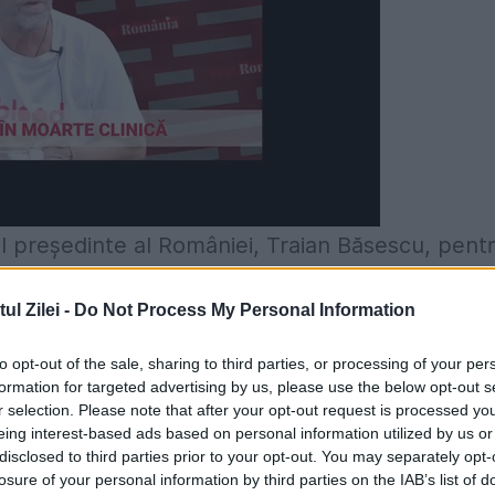
l președinte al României, Traian Băsescu, pent
 Informații (SRI), George Maior și-a încheiat
l Zilei -
Do Not Process My Personal Information
zile. A fost cel mai longeviv șef al instituției ca
te cel care a reușit să definitiveze modernizar
to opt-out of the sale, sharing to third parties, or processing of your per
formation for targeted advertising by us, please use the below opt-out s
onale de Intelligence.
r selection. Please note that after your opt-out request is processed y
eing interest-based ads based on personal information utilized by us or
disclosed to third parties prior to your opt-out. You may separately opt-
losure of your personal information by third parties on the IAB’s list of