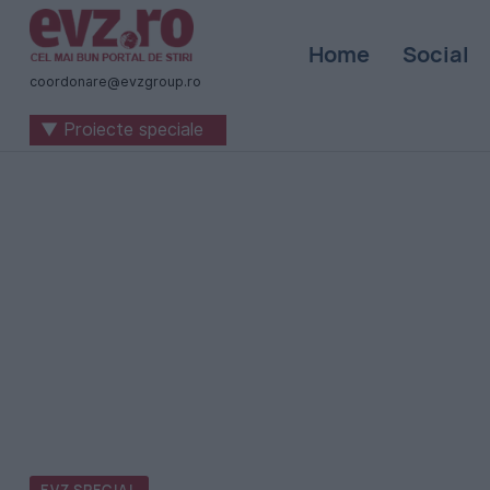
Știri
Home
Social
naționale
coordonare@evzgroup.ro
și
▼ Proiecte speciale
internaționale
|
România
-
Evenimentul
Zilei