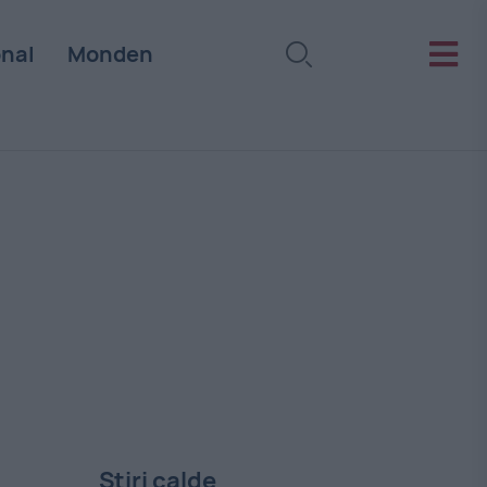
onal
Monden
Stiri calde