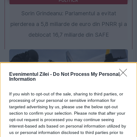
POLITICA
Sorin Grindeanu: Parlamentul a evitat
pierderea a 5,8 miliarde de euro din PNRR și a
deblocat 16,7 miliarde din SAFE
Evenimentul Zilei -
Do Not Process My Personal
Information
If you wish to opt-out of the sale, sharing to third parties, or
processing of your personal or sensitive information for
targeted advertising by us, please use the below opt-out
INTERNATIONAL
section to confirm your selection. Please note that after your
opt-out request is processed you may continue seeing
Anchetă de contraterorism după incidentul
interest-based ads based on personal information utilized by
us or personal information disclosed to third parties prior to
grav de pe aeroportul Leipzig/Halle. Explozibili