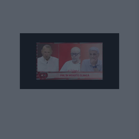
Următorul videoclip în 4
Anulează