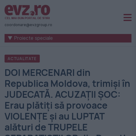
Știri
naționale
coordonare@evzgroup.ro
și
▼ Proiecte speciale
internaționale
|
ACTUALITATE
România
DOI MERCENARI din
-
Republica Moldova, trimişi în
Evenimentul
JUDECATĂ. ACUZAŢII ŞOC:
Zilei
Erau plătiţi să provoace
VIOLENŢE şi au LUPTAT
alături de TRUPELE