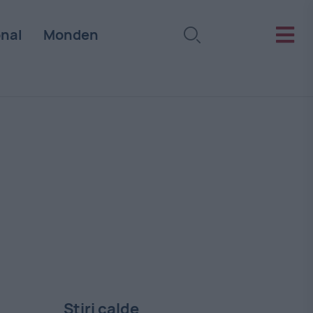
onal
Monden
Stiri calde