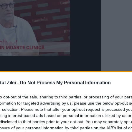
heziţie, emis special doar pentru biroul în car
l Zilei -
Do Not Process My Personal Information
unct şcolar, Tunder Peter. La percheziţie,
to opt-out of the sale, sharing to third parties, or processing of your per
te şi suma de 400 de euro despre care se
formation for targeted advertising by us, please use the below opt-out s
de către inspectorul şef adjunct şcolar, mită ca
r selection. Please note that after your opt-out request is processed y
eing interest-based ads based on personal information utilized by us or
n toamnă.
disclosed to third parties prior to your opt-out. You may separately opt-
losure of your personal information by third parties on the IAB’s list of