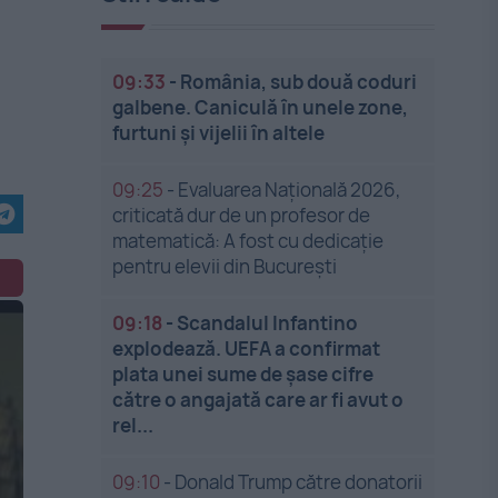
09:33
-
România, sub două coduri
galbene. Caniculă în unele zone,
furtuni și vijelii în altele
09:25
-
Evaluarea Națională 2026,
criticată dur de un profesor de
matematică: A fost cu dedicație
pentru elevii din București
09:18
-
Scandalul Infantino
explodează. UEFA a confirmat
plata unei sume de șase cifre
către o angajată care ar fi avut o
rel...
09:10
-
Donald Trump către donatorii