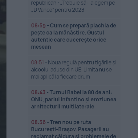
republicani: „Trebuie să-l alegem pe
JD Vance” pentru 2028
08:59
-
Cum se prepară plachia de
pește ca la mânăstire. Gustul
autentic care cucerește orice
mesean
08:51
-
Noua regulă pentru țigările și
alcoolul aduse din UE. Limita nu se
mai aplică la fiecare drum
08:43
-
Turnul Babel la 80 de ani:
ONU, pariul Infantino și eroziunea
arhitecturii multilaterale
08:36
-
Tren nou pe ruta
București-Brașov. Pasagerii au
reclamat căldura și problemele de