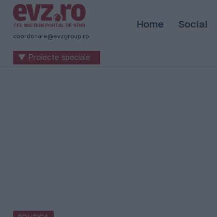
Știri
Home
Social
naționale
coordonare@evzgroup.ro
și
▼ Proiecte speciale
internaționale
|
România
-
Evenimentul
Zilei