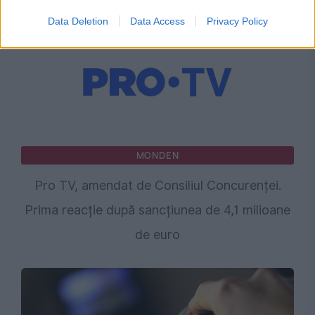
Data Deletion
Data Access
Privacy Policy
MONDEN
Pro TV, amendat de Consiliul Concurenței.
Prima reacție după sancțiunea de 4,1 milioane
de euro