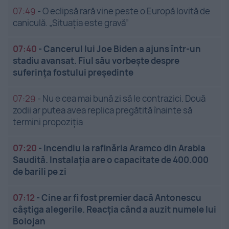
07:49
-
O eclipsă rară vine peste o Europă lovită de
caniculă. „Situația este gravă”
07:40
-
Cancerul lui Joe Biden a ajuns într-un
stadiu avansat. Fiul său vorbește despre
suferința fostului președinte
07:29
-
Nu e cea mai bună zi să le contrazici. Două
zodii ar putea avea replica pregătită înainte să
termini propoziția
07:20
-
Incendiu la rafinăria Aramco din Arabia
Saudită. Instalația are o capacitate de 400.000
de barili pe zi
07:12
-
Cine ar fi fost premier dacă Antonescu
câștiga alegerile. Reacția când a auzit numele lui
Bolojan