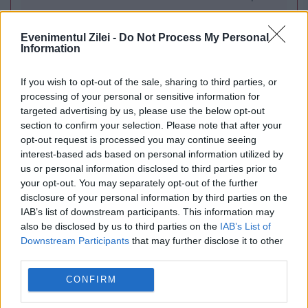
de urgență pentru energie și susține
Evenimentul Zilei -
Do Not Process My Personal
menținerea centralelor pe cărbune. Critici la
Information
adresa lui Bolojan
If you wish to opt-out of the sale, sharing to third parties, or
processing of your personal or sensitive information for
targeted advertising by us, please use the below opt-out
section to confirm your selection. Please note that after your
opt-out request is processed you may continue seeing
interest-based ads based on personal information utilized by
us or personal information disclosed to third parties prior to
your opt-out. You may separately opt-out of the further
disclosure of your personal information by third parties on the
IAB’s list of downstream participants. This information may
also be disclosed by us to third parties on the
IAB’s List of
MONDEN
Downstream Participants
that may further disclose it to other
third parties.
Plecare importantă din echipa Pro TV. Și-a dat
CONFIRM
demisia după zece ani