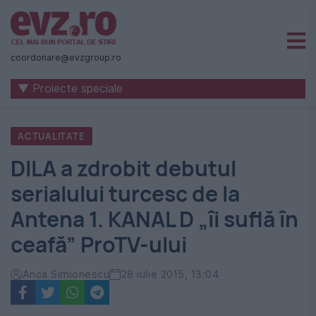
Știri
naționale
coordonare@evzgroup.ro
și
▼ Proiecte speciale
internaționale
|
ACTUALITATE
România
DILA a zdrobit debutul
-
serialului turcesc de la
Evenimentul
Antena 1. KANAL D „îi suflă în
Zilei
ceafă” ProTV-ului
Anca Simionescu
28 iulie 2015, 13:04