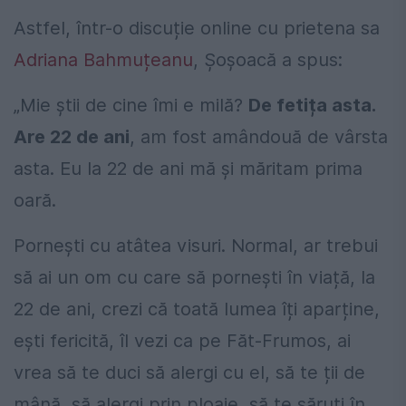
Astfel, într-o discuție online cu prietena sa
Adriana Bahmuțeanu
, Șoșoacă a spus:
„Mie știi de cine îmi e milă?
De fetița asta.
Are 22 de ani
, am fost amândouă de vârsta
asta. Eu la 22 de ani mă și măritam prima
oară.
Pornești cu atâtea visuri. Normal, ar trebui
să ai un om cu care să pornești în viață, la
22 de ani, crezi că toată lumea îți aparține,
ești fericită, îl vezi ca pe Făt-Frumos, ai
vrea să te duci să alergi cu el, să te ții de
mână, să alergi prin ploaie, să te săruți în