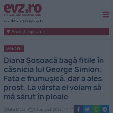
Știri
naționale
coordonare@evzgroup.ro
și
▼ Proiecte speciale
internaționale
|
MONDEN
România
Diana Șoșoacă bagă fitile în
-
căsnicia lui George Simion:
Evenimentul
Fata e frumușică, dar a ales
Zilei
prost. La vârsta ei voiam să
mă sărut în ploaie
Iulia Moraru
30 august 2022, 14:41