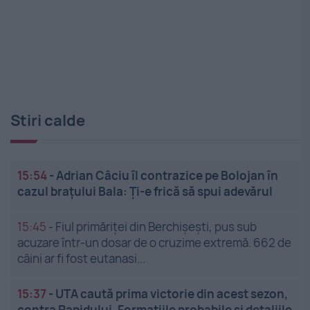
Stiri calde
15:54
-
Adrian Câciu îl contrazice pe Bolojan în
cazul brațului Bala: Ți-e frică să spui adevărul
15:45
-
Fiul primăriței din Berchișești, pus sub
acuzare într-un dosar de o cruzime extremă. 662 de
câini ar fi fost eutanasi...
15:37
-
UTA caută prima victorie din acest sezon,
contra Rapidului. Formațiile probabile și detaliile