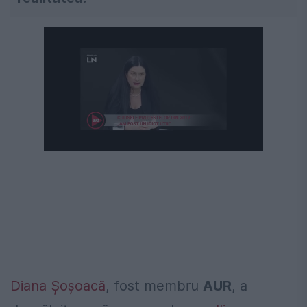
Diana Șoșoacă
, fost membru
AUR
, a