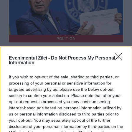
POLITICA
Bolojan: Agențiile de rating vor analiza trei
Evenimentul Zilei -
Do Not Process My Personal
factori-cheie înainte de următoarea evaluare a
Information
României
If you wish to opt-out of the sale, sharing to third parties, or
processing of your personal or sensitive information for
targeted advertising by us, please use the below opt-out
section to confirm your selection. Please note that after your
opt-out request is processed you may continue seeing
interest-based ads based on personal information utilized by
us or personal information disclosed to third parties prior to
your opt-out. You may separately opt-out of the further
disclosure of your personal information by third parties on the