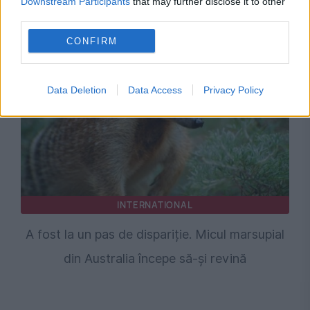
Downstream Participants
that may further disclose it to other
INTERNATIONAL
third parties.
Riadul redesenează Orientul Mijlociu
CONFIRM
Data Deletion
Data Access
Privacy Policy
INTERNATIONAL
A fost la un pas de dispariție. Micul marsupial
din Australia începe să-și revină