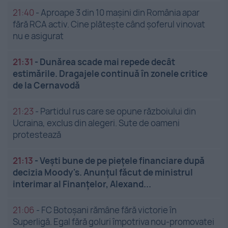
21:40
-
Aproape 3 din 10 mașini din România apar
fără RCA activ. Cine plătește când șoferul vinovat
nu e asigurat
21:31
-
Dunărea scade mai repede decât
estimările. Dragajele continuă în zonele critice
de la Cernavodă
21:23
-
Partidul rus care se opune războiului din
Ucraina, exclus din alegeri. Sute de oameni
protestează
21:13
-
Vești bune de pe piețele financiare după
decizia Moody's. Anunțul făcut de ministrul
interimar al Finanțelor, Alexand...
21:06
-
FC Botoșani rămâne fără victorie în
Superligă. Egal fără goluri împotriva nou-promovatei