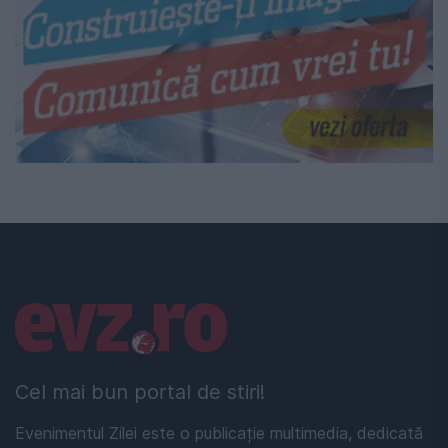
Linkuri utile
Cel mai bun portal de stiri!
Evenimentul Zilei este o publicație multimedia, dedicată