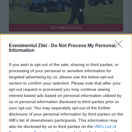
INTERNATIONAL
Alerte aeriene lângă proprietatea lui Donald
Evenimentul Zilei -
Do Not Process My Personal
Trump. NORAD a interceptat două avioane în
Information
New Jersey
If you wish to opt-out of the sale, sharing to third parties, or
processing of your personal or sensitive information for
targeted advertising by us, please use the below opt-out
section to confirm your selection. Please note that after your
opt-out request is processed you may continue seeing
interest-based ads based on personal information utilized by
us or personal information disclosed to third parties prior to
your opt-out. You may separately opt-out of the further
disclosure of your personal information by third parties on the
IAB’s list of downstream participants. This information may
also be disclosed by us to third parties on the
IAB’s List of