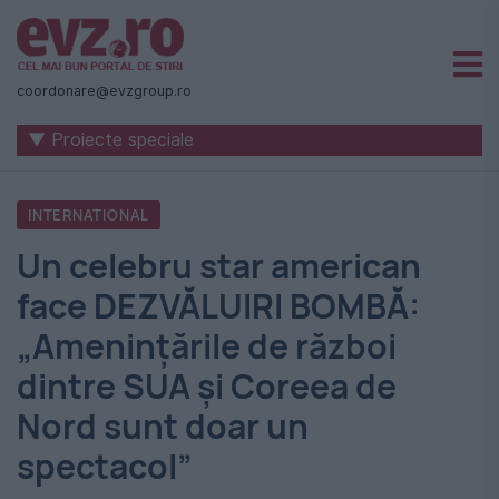
Știri
naționale
coordonare@evzgroup.ro
și
▼ Proiecte speciale
internaționale
|
INTERNATIONAL
România
Un celebru star american
-
face DEZVĂLUIRI BOMBĂ:
Evenimentul
„Amenințările de război
Zilei
dintre SUA și Coreea de
Nord sunt doar un
spectacol”