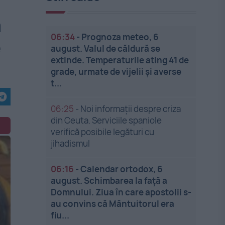
ă
06:34
-
Prognoza meteo, 6
e
august. Valul de căldură se
extinde. Temperaturile ating 41 de
grade, urmate de vijelii și averse
t...
06:25
-
Noi informații despre criza
din Ceuta. Serviciile spaniole
verifică posibile legături cu
jihadismul
06:16
-
Calendar ortodox, 6
august. Schimbarea la față a
Domnului. Ziua în care apostolii s-
au convins că Mântuitorul era
fiu...