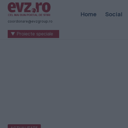
Știri
Home
Social
naționale
coordonare@evzgroup.ro
și
▼ Proiecte speciale
internaționale
|
România
-
Evenimentul
Zilei