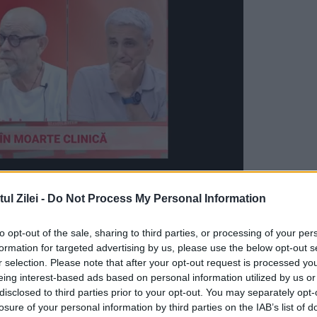
l Zilei -
Do Not Process My Personal Information
tistică impresionantă, de peste cinci decenii. Ia
to opt-out of the sale, sharing to third parties, or processing of your per
i, emoționante, potrivit libertatea.ro
formation for targeted advertising by us, please use the below opt-out s
r selection. Please note that after your opt-out request is processed y
Nicolskaia, pe data de 3 septembrie 1936, la
eing interest-based ads based on personal information utilized by us or
disclosed to third parties prior to your opt-out. You may separately opt-
ortante și îndrăgite soliste de muzică ușoară /
losure of your personal information by third parties on the IAB’s list of