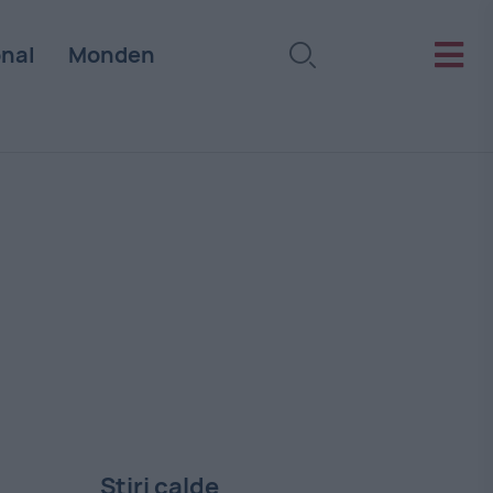
onal
Monden
Stiri calde