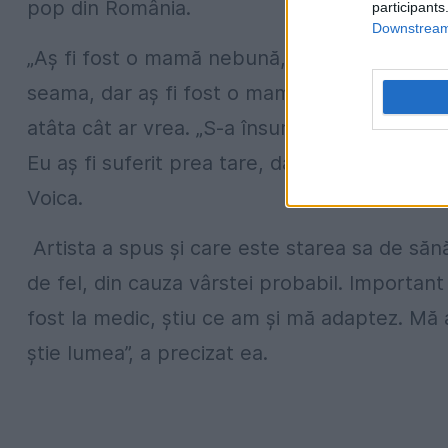
pop din România.
participants
Downstream 
„Aş fi fost o mamă nebună, fiindcă sunt şi ex
seama, dar aş fi fost o mamă care suferea. Vă
atâta cât ar vrea. „S-a însurat, nu mă înţele
Eu aş fi suferit prea tare, dacă n-aş fi primit 
Voica.
Artista a spus și care este starea sa de săn
de fel, din cauza vârstei probabil. Importan
fost la medic, ştiu ce am şi mă adaptez. Mă
ştie lumea”, a precizat ea.