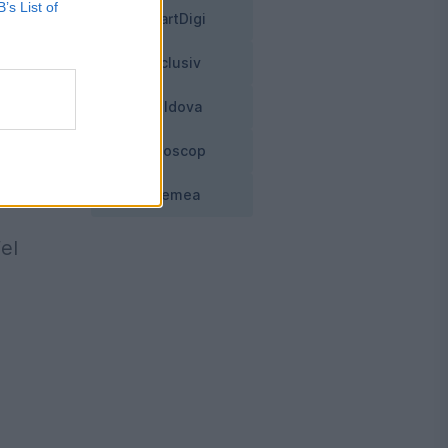
B’s List of
SmartDigi
Exclusiv
i
Moldova
Horoscop
na
Vremea
el