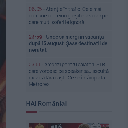
06:05
-
Atenție în trafic! Cele mai
comune obiceiuri greșite la volan pe
care mulți șoferi le ignoră
23:59
-
Unde să mergi în vacanță
după 15 august. Șase destinații de
neratat
23:51
-
Amenzi pentru călătorii STB
care vorbesc pe speaker sau ascultă
muzică fără căști. Ce se întâmplă la
Metrorex
HAI România!