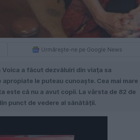
Urmărește-ne pe Google News
Voica a făcut dezvăluiri din viaţa sa
e apropiate le puteau cunoaşte. Cea mai mare
a este că nu a avut copii. La vârsta de 82 de
din punct de vedere al sănătăţii.