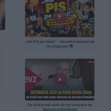
„Mă PIȘ pe mine!” – Secretul murdar de
la congrese! 😳
Ce statui mai sunt acum vinovate de
dezastrul României