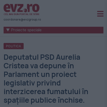
Știri
naționale
coordonare@evzgroup.ro
și
▼ Proiecte speciale
internaționale
|
POLITICA
România
Deputatul PSD Aurelia
-
Cristea va depune în
Evenimentul
Parlament un proiect
Zilei
legislativ privind
interzicerea fumatului în
spaţiile publice închise.