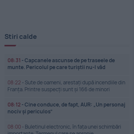
Stiri calde
08:31
-
Capcanele ascunse de pe traseele de
munte. Pericolul pe care turiștii nu-l văd
08:22
-
Sute de oameni, arestați după incendiile din
Franța. Printre suspecți sunt și 166 de minori
08:12
-
Cine conduce, de fapt, AUR: „Un personaj
nociv și periculos”
08:00
-
Buletinul electronic, în fața unei schimbări
importante. Termenul care se apropie