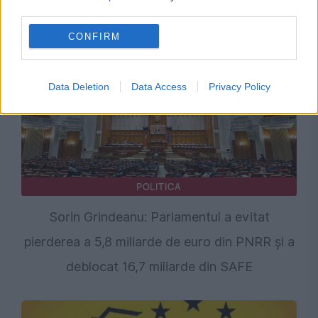
adresa lui Bolojan
third parties.
CONFIRM
Data Deletion
Data Access
Privacy Policy
POLITICA
Sorin Grindeanu: Parlamentul a evitat
pierderea a 5,8 miliarde de euro din PNRR și a
deblocat 16,7 miliarde din SAFE