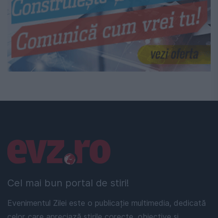
Linkuri utile
Cel mai bun portal de stiri!
Evenimentul Zilei este o publicație multimedia, dedicată
celor care apreciază știrile corecte, obiective și