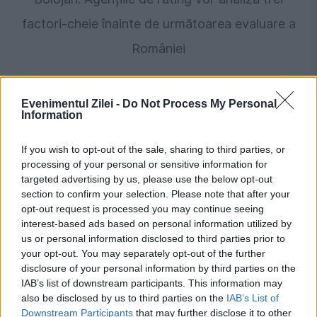
factori-cheie înainte de următoarea evaluare a
României
Evenimentul Zilei -
Do Not Process My Personal
Information
If you wish to opt-out of the sale, sharing to third parties, or
processing of your personal or sensitive information for
targeted advertising by us, please use the below opt-out
section to confirm your selection. Please note that after your
opt-out request is processed you may continue seeing
POLITICA
interest-based ads based on personal information utilized by
us or personal information disclosed to third parties prior to
PSD cere activarea mecanismului european
your opt-out. You may separately opt-out of the further
disclosure of your personal information by third parties on the
de urgență pentru energie și susține
IAB’s list of downstream participants. This information may
also be disclosed by us to third parties on the
IAB’s List of
menținerea centralelor pe cărbune. Critici la
Downstream Participants
that may further disclose it to other