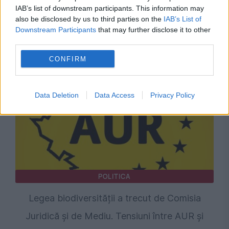
IAB’s list of downstream participants. This information may
Bolojan: Agențiile de rating vor analiza trei
also be disclosed by us to third parties on the
IAB’s List of
Downstream Participants
that may further disclose it to other
factori-cheie înainte de următoarea evaluare
third parties.
a României
CONFIRM
Data Deletion
Data Access
Privacy Policy
POLITICA
Legea biodiversității a trecut de Comisia
Juridică și de Mediu. Tensiuni între AUR și