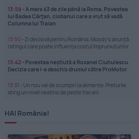
13:59
-
A mers 43 de zile până la Roma. Povestea
lui Badea Cârțan, ciobanul care a vrut să vadă
Columna lui Traian
13:50
-
Zi decisivă pentru România. Moody’s anunță
ratingul care poate influența costul împrumuturilor
13:42
-
Povestea neștiută a Roxanei Ciuhulescu.
Decizia care i-a deschis drumul către ProMotor
13:31
-
Un nou val de scumpiri la alimente. Prețurile
ating un nivel neatins de peste trei ani
HAI România!