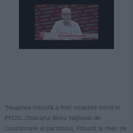
Următorul videoclip în 4
Anulează
"No
aptea trecută a fost noaptea mintii in
PPDD...Obscurul Birou Național de
Coordonare al partidului, întrunit la miez de