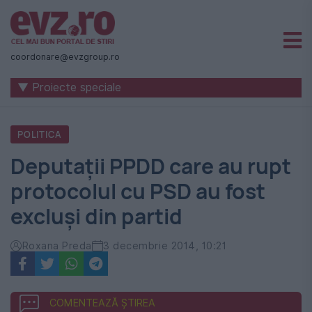
Știri
naționale
coordonare@evzgroup.ro
și
▼ Proiecte speciale
internaționale
|
POLITICA
România
Deputaţii PPDD care au rupt
-
protocolul cu PSD au fost
Evenimentul
excluşi din partid
Zilei
Roxana Preda
3 decembrie 2014, 10:21
COMENTEAZĂ ȘTIREA