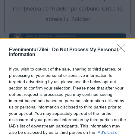
menținerea centralelor pe cărbune. Critici la
adresa lui Bolojan
Evenimentul Zilei -
Do Not Process My Personal
Information
If you wish to opt-out of the sale, sharing to third parties, or
processing of your personal or sensitive information for
targeted advertising by us, please use the below opt-out
section to confirm your selection. Please note that after your
SOCIAL
opt-out request is processed you may continue seeing
interest-based ads based on personal information utilized by
Noi informații despre e-Terra. Când ar putea fi
us or personal information disclosed to third parties prior to
your opt-out. You may separately opt-out of the further
repus în funcțiune sistemul
disclosure of your personal information by third parties on the
IAB’s list of downstream participants. This information may
also be disclosed by us to third parties on the
IAB’s List of