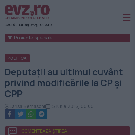
Știri
naționale
coordonare@evzgroup.ro
și
▼ Proiecte speciale
internaționale
|
POLITICA
România
Deputații au ultimul cuvânt
-
privind modificările la CP și
Evenimentul
CPP
Zilei
Larisa Bernaschi
15 iunie 2015, 00:00
COMENTEAZĂ ȘTIREA