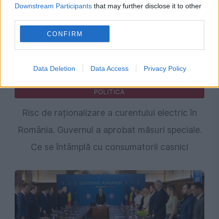
Downstream Participants
that may further disclose it to other
third parties.
CONFIRM
Data Deletion
Data Access
Privacy Policy
POLITICA
Risc de raționalizare a curentului electric în
România. Guvernul a aprobat măsuri speciale.
Ce se întâmplă cu consumatorii casnici