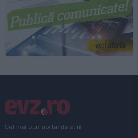
Linkuri utile
Cel mai bun portal de stiri!