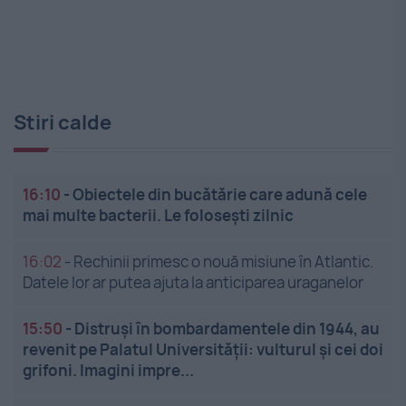
Stiri calde
16:10
-
Obiectele din bucătărie care adună cele
mai multe bacterii. Le folosești zilnic
16:02
-
Rechinii primesc o nouă misiune în Atlantic.
Datele lor ar putea ajuta la anticiparea uraganelor
15:50
-
Distruși în bombardamentele din 1944, au
revenit pe Palatul Universității: vulturul și cei doi
grifoni. Imagini impre...